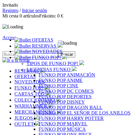
Invitado
Registro
/
Iniciar sesión
Mi cesta
0
artículos
Frikoins:
0 €
Acceso
OFERTAS
RESERVAS
NOVEDADES
FUNKO POP!
TIPOS DE FUNKO POP!
LICENCIAS FUNKO
RESERVAS
FUNKO POP ANIMACIÓN
OFERTAS
FUNKO POP ANIME
NOVEDADES
FUNKO POP CINE
FUNKO POP!
FUNKO POP DC COMICS
CARTAS TCG
FUNKO POP DEPORTES
COLECCIONISMO
FUNKO POP DISNEY
WARHAMMER
FUNKO POP DRAGON BALL
MERCHANDISING
FUNKO POP EL SEÑOR DE LOS ANILLOS
JUEGOS
FUNKO POP HARRY POTTER
FUNKO POP MARVEL
OUTLET
FUNKO POP MÚSICA
FUNKO POP ONE PIECE