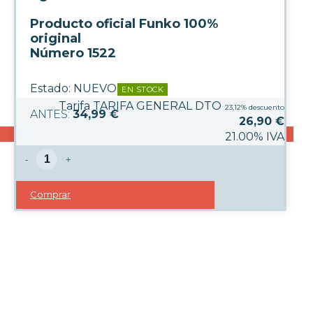
Producto oficial Funko 100%
original
Número 1522
Estado:
NUEVO
EN STOCK
Tarifa TARIFA GENERAL DTO
23,12%
descuento
34,99 €
26,90
€
21.00%
IVA
-
+
Comprar