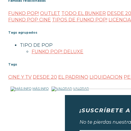
Familias relacionadas
FUNKO POP!
OUTLET
TODO EL BUNKER
DESDE 2
FUNKO POP CINE
TIPOS DE FUNKO POP!
LICENCI
Tags agrupados
TIPO DE POP
FUNKO POP! DELUXE
Tags
CINE Y TV
DESDE 20
EL PADRINO
LIQUIDACION
PE
MÁS INFO
VALORAR
¡SUSCRÍBETE A
No te pierdas nuestra