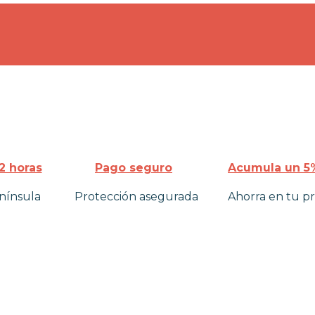
2 horas
Pago seguro
Acumula un 5%
nínsula
Protección asegurada
Ahorra en tu p