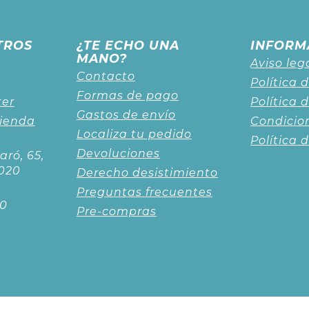
TROS
¿TE ECHO UNA
INFORM
MANO?
Aviso leg
Contacto
Política 
Formas de pago
ker
Política 
Gastos de envío
tienda
Condicio
Localiza tu pedido
Política 
Devoluciones
aró, 65,
020
Derecho desistimiento
Preguntas frecuentes
00
Pre-compras