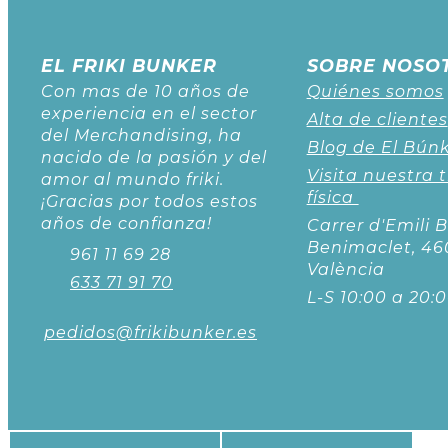
EL FRIKI BUNKER
SOBRE NOSO
Con mas de 10 años de
Quiénes somos
experiencia en el sector
Alta de clientes
del Merchandising, ha
Blog de El Bún
nacido de la pasión y del
Visita nuestra 
amor al mundo friki.
física
¡Gracias por todos estos
años de confianza!
Carrer d'Emili B
Benimaclet, 46
961 11 69 28
València
633 71 91 70
L-S 10:00 a 20:
pedidos@frikibunker.es