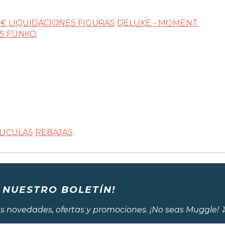
0€
LIQUIDACIONES FIGURAS
DELUXE - MOMENT
AS FUNKO
LICULAS
REBAJAS
 NUESTRO BOLETÍN!
s novedades, ofertas y promociones. ¡No seas Muggle! ⤵️