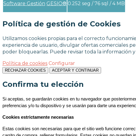
Software Gestión
GESIO®
0.252 seg /
76 sql
/ 4 MB
Política de gestión de Cookies
Utilizamos cookies propias para el correcto funcionamien
experiencia de usuario, divulgar ofertas comerciales per
poder bloquearlas. Puede revisar toda la información 
Política de cookies
Configurar
RECHAZAR COOKIES
ACEPTAR Y CONTINUAR
Confirma tu elección
Si aceptas, se guardarán cookies en tu navegador que posteriorment
preferencias y/o tu dispositivo y se usarán para darte una experien
Cookies estrictamente necesarias
Estas cookies son necesarias para que el sitio web funcione correc
carrito de compra, rellenar formularios. Estas cookies no guardan i