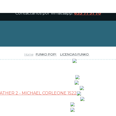
Contáctanos por Whatsapp:
633 71 91 70
Home
FUNKO POP!
LICENCIAS FUNKO
RESERVAS
OFERTAS
NOVEDADES
FUNKO POP!
CARTAS TCG
COLECCIONISMO
WARHAMMER
MERCHANDISING
JUEGOS
OUTLET