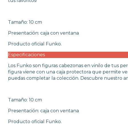
tus favoritos!
FUNKO POP VIDEOJUEGOS
PROTECTORES FUNKO POP
FUNKO POP DAÑADOS
COLECCIONISMO
Tamaño: 10 cm
Presentación: caja con ventana
WARHAMMER
Producto oficial Funko.
Especificaciones
CARTAS TCG
Los Funko son figuras cabezonas en vinilo de tus per
figura viene con una caja protectora que permite ve
MERCHANDISING
puedas completar la colección. Descubre nuestro am
JUEGOS
Tamaño: 10 cm
Presentación: caja con ventana
OUTLET
Producto oficial Funko.