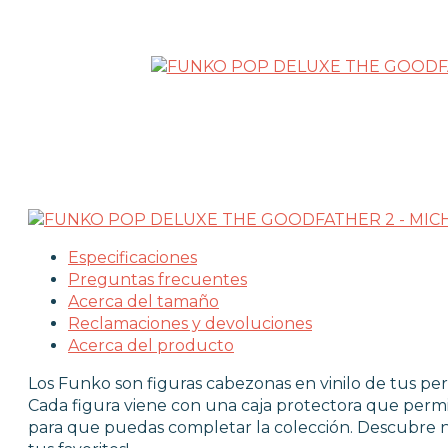
LICENCIAS FUNKO
FUNKO POP ANIMACIÓN
FUNKO POP ANIME
FUNKO POP CINE
FUNKO POP DC COMICS
FUNKO POP DEPORTES
FUNKO POP DISNEY
FUNKO POP DRAGON BALL
FUNKO POP EL SEÑOR DE LOS ANIL
FUNKO POP HARRY POTTER
Especificaciones
FUNKO POP MARVEL
Preguntas frecuentes
FUNKO POP MÚSICA
Acerca del tamaño
FUNKO POP ONE PIECE
Reclamaciones y devoluciones
FUNKO POP POKÉMON
Acerca del producto
FUNKO POP SERIES
Los Funko son figuras cabezonas en vinilo de tus per
FUNKO POP STAR WARS
Cada figura viene con una caja protectora que permi
FUNKO POP STRANGER THINGS
para que puedas completar la colección. Descubre 
FUNKO POP TERROR