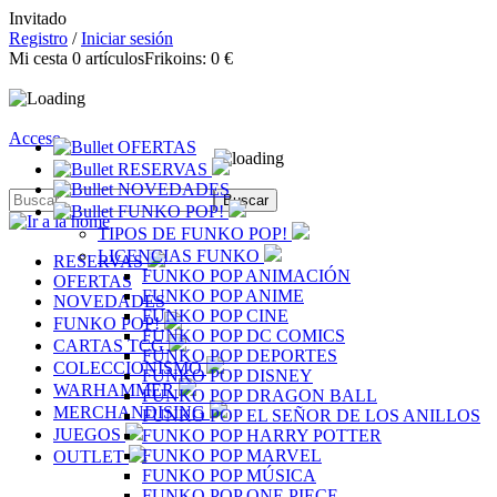
Invitado
Registro
/
Iniciar sesión
Mi cesta
0
artículos
Frikoins:
0 €
Acceso
OFERTAS
RESERVAS
NOVEDADES
FUNKO POP!
TIPOS DE FUNKO POP!
LICENCIAS FUNKO
RESERVAS
FUNKO POP ANIMACIÓN
OFERTAS
FUNKO POP ANIME
NOVEDADES
FUNKO POP CINE
FUNKO POP!
FUNKO POP DC COMICS
CARTAS TCG
FUNKO POP DEPORTES
COLECCIONISMO
FUNKO POP DISNEY
WARHAMMER
FUNKO POP DRAGON BALL
MERCHANDISING
FUNKO POP EL SEÑOR DE LOS ANILLOS
JUEGOS
FUNKO POP HARRY POTTER
FUNKO POP MARVEL
OUTLET
FUNKO POP MÚSICA
FUNKO POP ONE PIECE