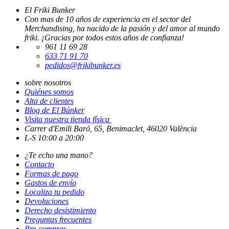
El Friki Bunker
Con mas de 10 años de experiencia en el sector del
Merchandising, ha nacido de la pasión y del amor al mundo
friki. ¡Gracias por todos estos años de confianza!
961 11 69 28
633 71 91 70
pedidos@frikibunker.es
sobre nosotros
Quiénes somos
Alta de clientes
Blog de El Búnker
Visita nuestra tienda física
Carrer d'Emili Baró, 65, Benimaclet, 46020 València
L-S 10:00 a 20:00
¿Te echo una mano?
Contacto
Formas de pago
Gastos de envío
Localiza tu pedido
Devoluciones
Derecho desistimiento
Preguntas frecuentes
Pre-compras