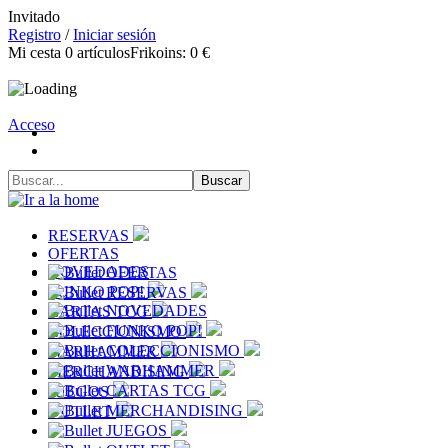
Invitado
Registro
/
Iniciar sesión
Mi cesta
0
artículos
Frikoins:
0 €
Acceso
RESERVAS
OFERTAS
NOVEDADES
OFERTAS
FUNKO POP!
RESERVAS
NOVEDADES
CARTAS TCG
FUNKO POP!
COLECCIONISMO
COLECCIONISMO
WARHAMMER
WARHAMMER
MERCHANDISING
CARTAS TCG
JUEGOS
MERCHANDISING
OUTLET
JUEGOS