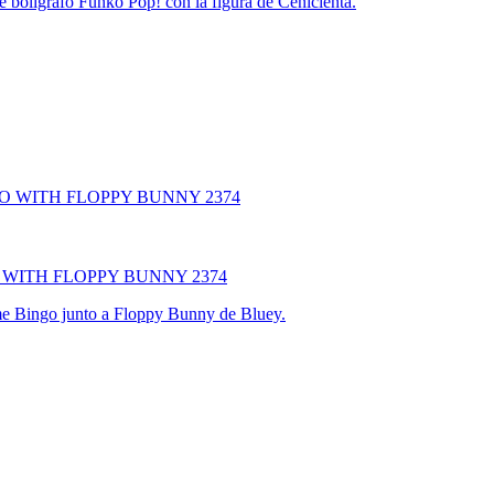
e bolígrafo Funko Pop! con la figura de Cenicienta.
 WITH FLOPPY BUNNY 2374
time Bingo junto a Floppy Bunny de Bluey.