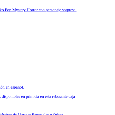
unko Pop Mystery Horror con personaje sorpresa.
ión en español.
 disponibles en primicia en esta rebosante caja
ejércitos de Marines Espaciales y Orkos