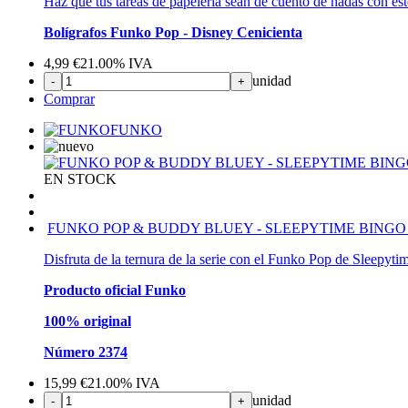
Haz que tus tareas de papelería sean de cuento de hadas con est
Bolígrafos Funko Pop - Disney Cenicienta
4,99
€
21.00%
IVA
unidad
-
+
Comprar
FUNKO
EN STOCK
FUNKO POP & BUDDY BLUEY - SLEEPYTIME BINGO
Disfruta de la ternura de la serie con el Funko Pop de Sleepy
Producto oficial Funko
100% original
Número 2374
15,99
€
21.00%
IVA
unidad
-
+