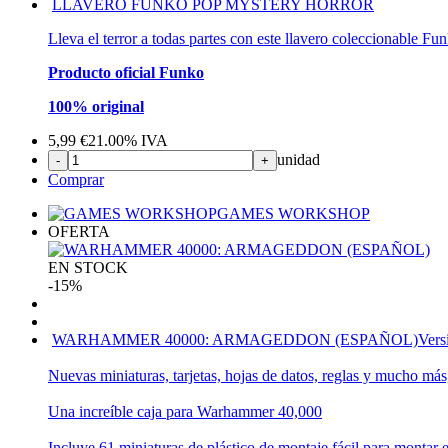
LLAVERO FUNKO POP MYSTERY HORROR
Lleva el terror a todas partes con este llavero coleccionable F
Producto oficial Funko
100% original
5,99
€
21.00%
IVA
unidad
-
+
Comprar
GAMES WORKSHOP
OFERTA
EN STOCK
-15%
WARHAMMER 40000: ARMAGEDDON (ESPAÑOL)
Vers
Nuevas miniaturas, tarjetas, hojas de datos, reglas y mucho más,
Una increíble caja para Warhammer 40,000
Incluye 61 miniaturas de plástico de montaje fácil para montar 