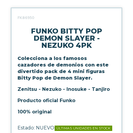
LICENCIAS FUNKO
FK86950
FUNKO POP ANIMACIÓN
FUNKO POP ANIME
FUNKO BITTY POP
FUNKO POP CINE
DEMON SLAYER -
FUNKO POP DC COMICS
NEZUKO 4PK
FUNKO POP DEPORTES
FUNKO POP DISNEY
Colecciona a los famosos
FUNKO POP DRAGON BALL
cazadores de demonios con este
FUNKO POP EL SEÑOR DE LOS
divertido pack de 4 mini figuras
ANILLOS
Bitty Pop de Demon Slayer.
FUNKO POP HARRY POTTER
FUNKO POP MARVEL
Zenitsu - Nezuko - Inosuke - Tanjiro
FUNKO POP MÚSICA
FUNKO POP ONE PIECE
Producto oficial Funko
FUNKO POP POKÉMON
100% original
FUNKO POP SERIES
FUNKO POP STAR WARS
FUNKO POP STRANGER
Estado:
NUEVO
ÚLTIMAS UNIDADES EN STOCK
THINGS