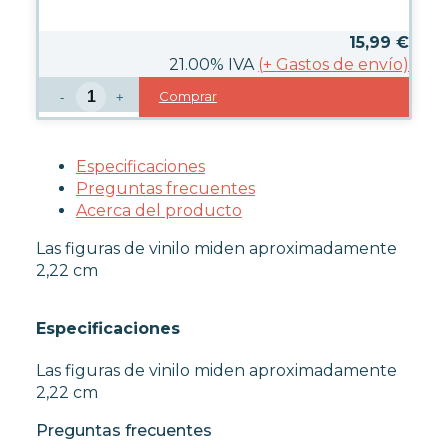
FUNKO POP TERROR
FUNKO POP VIDEOJUEGOS
15,99
€
PROTECTORES FUNKO POP
21.00%
IVA
(
+
Gastos de envío)
FUNKO POP DAÑADOS
Comprar
-
+
COLECCIONISMO
Especificaciones
WARHAMMER
Preguntas frecuentes
Acerca del producto
CARTAS TCG
Las figuras de vinilo miden aproximadamente
2,22 cm
MERCHANDISING
Especificaciones
JUEGOS
Las figuras de vinilo miden aproximadamente
2,22 cm
Preguntas frecuentes
OUTLET