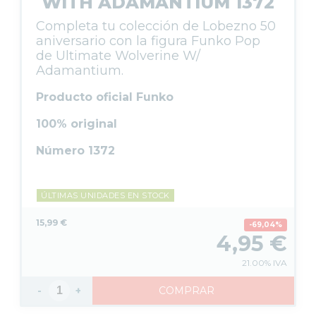
WITH ADAMANTIUM 1372
Completa tu colección de Lobezno 50
aniversario con la figura Funko Pop
de Ultimate Wolverine W/
Adamantium.
Producto oficial Funko
100% original
Número 1372
ÚLTIMAS UNIDADES EN STOCK
15,99 €
69,04%
4,95
€
21.00%
IVA
-
+
COMPRAR