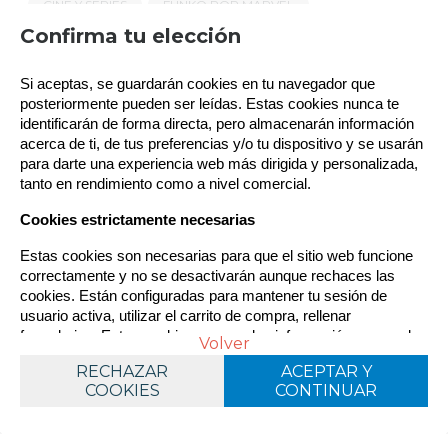
CINE Y SERIES
FUNKO POP MARVEL
Política de gestión de Cookies
Confirma tu elección
TIPOS DE FUNKO POP!
MERCHANDISING
LICENCIAS FUNKO
OFERTAS
Utilizamos cookies propias para el correcto
Si aceptas, se guardarán cookies en tu navegador que 
funcionamiento del sitio. Además, se utilizan otras de
terceros que analizan cómo se usan nuestros servicios
posteriormente pueden ser leídas. Estas cookies nunca te 
TAGS AGRUPADOS
para mejorar la experiencia de usuario, divulgar ofertas
identificarán de forma directa, pero almacenarán información 
TIPO DE POP
comerciales personalizadas o realizar análisis de sus
acerca de ti, de tus preferencias y/o tu dispositivo y se usarán 
FUNKO POP! REGULAR
hábitos de navegación. Pulse el botón para aceptarlas o
para darte una experiencia web más dirigida y personalizada, 
“Configurar” para poder bloquearlas. Puede revisar toda la
tanto en rendimiento como a nivel comercial.
TAGS
información y retirar su consentimiento en cualquier
DEADPOOL & WOLVERINE
HASTA 5
momento desde nuestra Política de Cookies.
Cookies estrictamente necesarias
LIQUIDACION
MARVEL
WOLVERINE
Estas cookies son necesarias para que el sitio web funcione 
WOLVERINE 50TH
correctamente y no se desactivarán aunque rechaces las 
cookies. Están configuradas para mantener tu sesión de 
usuario activa, utilizar el carrito de compra, rellenar 
formularios. Estas cookies no guardan información personal 
Política de cookies
Volver
Configurar
sensible.
RECHAZAR
RECHAZAR
ACEPTAR Y
ACEPTAR Y
COOKIES
COOKIES
CONTINUAR
CONTINUAR
Cookies dirigidas
Son colocadas por nuestros socios o por nosotros con fines 