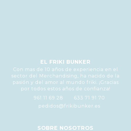
experiencia de usuario o servicio que te ofrecemos podrá 
verse mermado.
Si deseas navegar solo con las cookies necesarias
pulsa:
BLOQUEAR COOKIES
EL FRIKI BUNKER
Con mas de 10 años de experiencia en el
sector del Merchandising, ha nacido de la
pasión y del amor al mundo friki. ¡Gracias
por todos estos años de confianza!
961 11 69 28
633 71 91 70
pedidos@frikibunker.es
SOBRE NOSOTROS