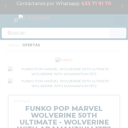
Contáctanos por Whatsapp:
633 71 91 70
0
Acceso
OFERTAS
Home
OFERTAS
RESERVAS
NOVEDADES
FUNKO POP!
COLECCIONISMO
WARHAMMER
CARTAS TCG
FK77436
FUNKO POP MARVEL
MERCHANDISING
WOLVERINE 50TH
JUEGOS
ULTIMATE - WOLVERINE
OUTLET