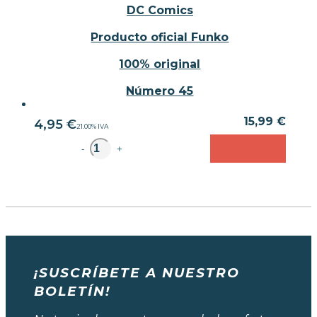
DC Comics
Producto oficial Funko
100% original
Número 45
15,99 €
4,95
€
21.00%
IVA
unidad
-
+
¡SUSCRÍBETE A NUESTRO
BOLETÍN!