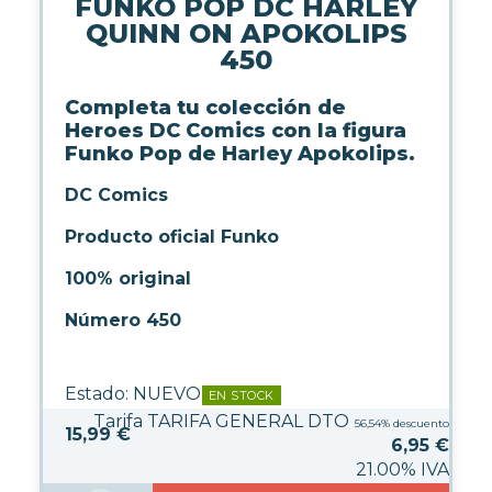
FUNKO POP DC HARLEY
WARHAMMER
QUINN ON APOKOLIPS
450
CARTAS TCG
Completa tu colección de
Heroes DC Comics con la figura
MERCHANDISING
Funko Pop de Harley Apokolips.
DC Comics
JUEGOS
Producto oficial Funko
100% original
OUTLET
Número 450
Estado:
NUEVO
EN STOCK
Tarifa TARIFA GENERAL DTO
56,54%
descuento
15,99 €
6,95
€
21.00%
IVA