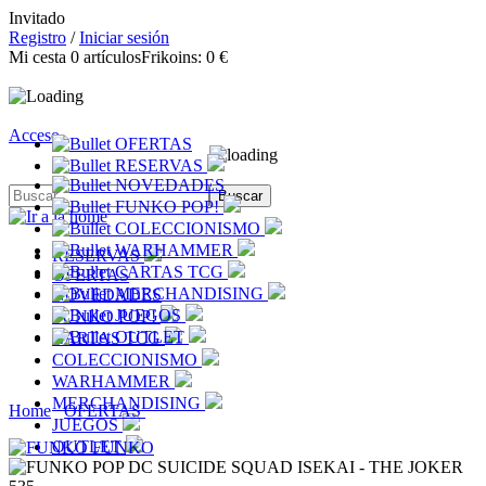
Invitado
Registro
/
Iniciar sesión
Mi cesta
0
artículos
Frikoins:
0 €
Acceso
OFERTAS
RESERVAS
NOVEDADES
FUNKO POP!
COLECCIONISMO
WARHAMMER
RESERVAS
CARTAS TCG
OFERTAS
MERCHANDISING
NOVEDADES
JUEGOS
FUNKO POP!
OUTLET
CARTAS TCG
COLECCIONISMO
WARHAMMER
MERCHANDISING
Home
OFERTAS
JUEGOS
OUTLET
FUNKO