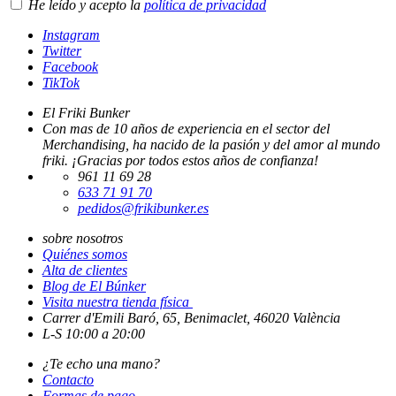
He leído y acepto la
política de privacidad
Instagram
Twitter
Facebook
TikTok
El Friki Bunker
Con mas de 10 años de experiencia en el sector del
Merchandising, ha nacido de la pasión y del amor al mundo
friki. ¡Gracias por todos estos años de confianza!
961 11 69 28
633 71 91 70
pedidos@frikibunker.es
sobre nosotros
Quiénes somos
Alta de clientes
Blog de El Búnker
Visita nuestra tienda física
Carrer d'Emili Baró, 65, Benimaclet, 46020 València
L-S 10:00 a 20:00
¿Te echo una mano?
Contacto
Formas de pago