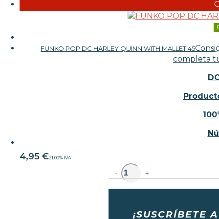
Consi
FUNKO POP DC HARLEY QUINN WITH MALLET 45
completa tu
DC
Producto
100
Nú
4,95
€
21.00%
IVA
unidad
-
+
¡SUSCRÍBETE A