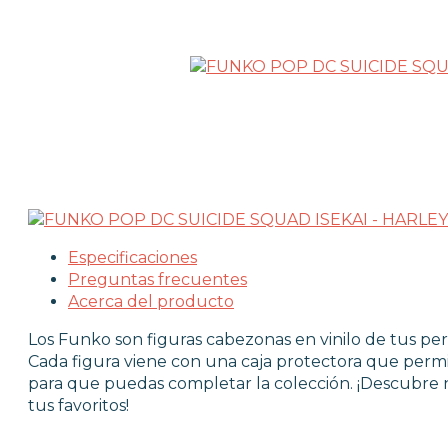
LICENCIAS FUNKO
FUNKO POP ANIMACIÓN
FUNKO POP ANIME
FUNKO POP CINE
FUNKO POP DC COMICS
FUNKO POP DEPORTES
FUNKO POP DISNEY
FUNKO POP DRAGON BALL
FUNKO POP EL SEÑOR DE LOS ANIL
FUNKO POP HARRY POTTER
Especificaciones
FUNKO POP MARVEL
Preguntas frecuentes
FUNKO POP MÚSICA
Acerca del producto
FUNKO POP ONE PIECE
Los Funko son figuras cabezonas en vinilo de tus per
FUNKO POP POKÉMON
Cada figura viene con una caja protectora que permi
FUNKO POP SERIES
para que puedas completar la colección. ¡Descubre
FUNKO POP STAR WARS
tus favoritos!
FUNKO POP STRANGER THINGS
FUNKO POP TERROR