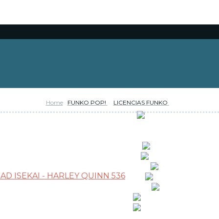
Home
FUNKO POP!
LICENCIAS FUNKO
RESERVAS
OFERTAS
NOVEDADES
FUNKO POP!
CARTAS TCG
COLECCIONISMO
WARHAMMER
MERCHANDISING
JUEGOS
OUTLET