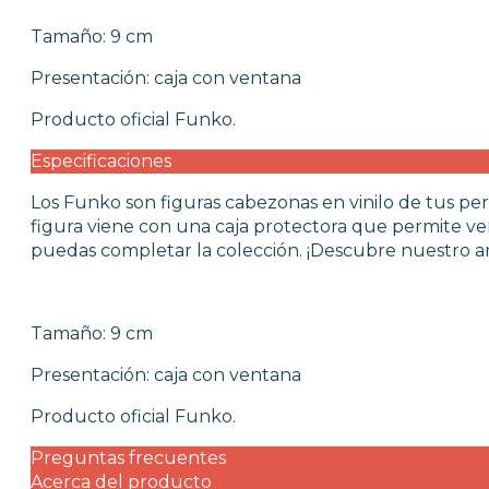
FUNKO POP VIDEOJUEGOS
PROTECTORES FUNKO POP
Tamaño: 9 cm
FUNKO POP DAÑADOS
Presentación: caja con ventana
COLECCIONISMO
Producto oficial Funko.
WARHAMMER
Especificaciones
Los Funko son figuras cabezonas en vinilo de tus per
CARTAS TCG
figura viene con una caja protectora que permite ve
puedas completar la colección. ¡Descubre nuestro am
MERCHANDISING
Tamaño: 9 cm
JUEGOS
Presentación: caja con ventana
Producto oficial Funko.
OUTLET
Preguntas frecuentes
Acerca del producto