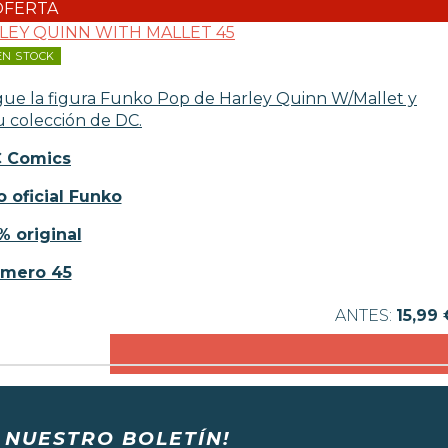
OFERTA
EN STOCK
gue la figura Funko Pop de Harley Quinn W/Mallet y
 colección de DC.
 Comics
 oficial Funko
% original
mero 45
15,99 
 NUESTRO BOLETÍN!