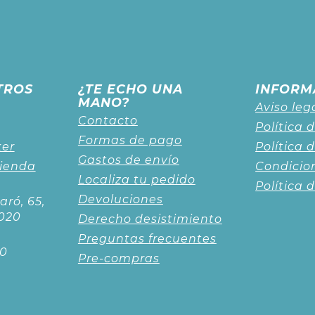
TROS
¿TE ECHO UNA
INFORM
MANO?
Aviso leg
Contacto
Política 
Formas de pago
ker
Política 
Gastos de envío
tienda
Condicio
Localiza tu pedido
Política 
Devoluciones
aró, 65,
020
Derecho desistimiento
Preguntas frecuentes
00
Pre-compras