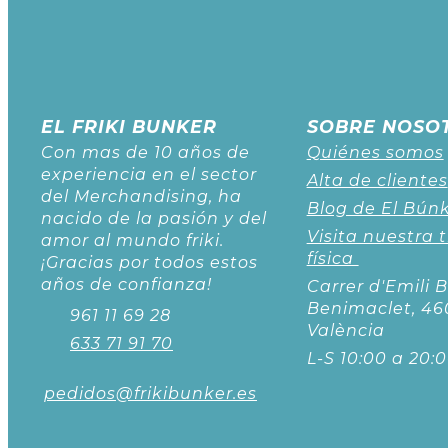
EL FRIKI BUNKER
SOBRE NOSO
Con mas de 10 años de
Quiénes somos
experiencia en el sector
Alta de clientes
del Merchandising, ha
Blog de El Bún
nacido de la pasión y del
Visita nuestra 
amor al mundo friki.
física
¡Gracias por todos estos
años de confianza!
Carrer d'Emili B
Benimaclet, 46
961 11 69 28
València
633 71 91 70
L-S 10:00 a 20:
pedidos@frikibunker.es