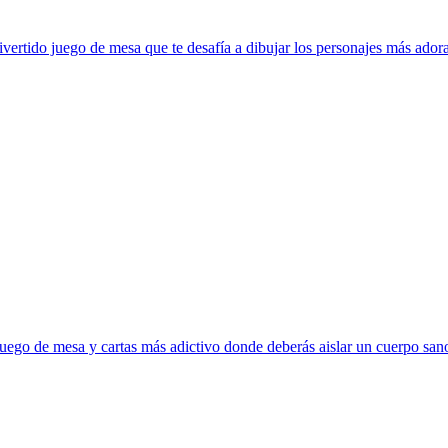
ertido juego de mesa que te desafía a dibujar los personajes más adora
uego de mesa y cartas más adictivo donde deberás aislar un cuerpo sano