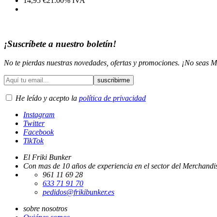
14,95
€
21.00%
IVA
¡Suscríbete a nuestro boletín!
No te pierdas nuestras novedades, ofertas y promociones. ¡No seas M
He leído y acepto la
política de privacidad
Instagram
Twitter
Facebook
TikTok
El Friki Bunker
Con mas de 10 años de experiencia en el sector del Merchandis
961 11 69 28
633 71 91 70
pedidos@frikibunker.es
sobre nosotros