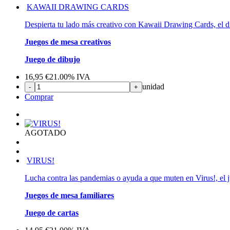
KAWAII DRAWING CARDS
Despierta tu lado más creativo con Kawaii Drawing Cards, el div
Juegos de mesa creativos
Juego de dibujo
16,95
€
21.00%
IVA
unidad
-
+
Comprar
AGOTADO
VIRUS!
Lucha contra las pandemias o ayuda a que muten en Virus!, el j
Juegos de mesa familiares
Juego de cartas