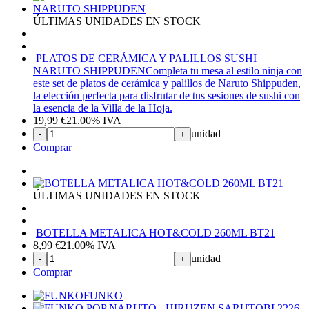
ÚLTIMAS UNIDADES EN STOCK
PLATOS DE CERÁMICA Y PALILLOS SUSHI
NARUTO SHIPPUDEN
Completa tu mesa al estilo ninja con
este set de platos de cerámica y palillos de Naruto Shippuden,
la elección perfecta para disfrutar de tus sesiones de sushi con
la esencia de la Villa de la Hoja.
19,99
€
21.00%
IVA
unidad
-
+
Comprar
ÚLTIMAS UNIDADES EN STOCK
BOTELLA METALICA HOT&COLD 260ML BT21
8,99
€
21.00%
IVA
unidad
-
+
Comprar
FUNKO