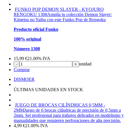
FUNKO POP DEMON SLAYER - KYOJURO
RENGOKU 1308
Amplía tu colección Demon Slayer:
Kimetsu no Yaiba con este Funko Pop de Rengoku
Producto oficial Funko
100% original
Número 1308
15,99
€
21.00%
IVA
unidad
-
+
Comprar
DISMOER
ÚLTIMAS UNIDADES EN STOCK
JUEGO DE BROCAS CILÍNDRICAS 0,5MM -
2MM
Juego de 6 brocas cilíndricas de precisión de 0,5mm a
2mm. Set profesional para trabajos delicados en modelismo y
manualidades que requieren perforaciones de alta precisión.
4,99
€
21.00%
IVA