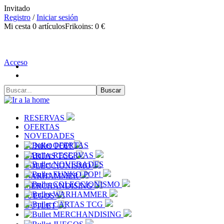
Invitado
Registro
/
Iniciar sesión
Mi cesta
0
artículos
Frikoins:
0 €
Acceso
RESERVAS
OFERTAS
NOVEDADES
OFERTAS
FUNKO POP!
RESERVAS
CARTAS TCG
NOVEDADES
COLECCIONISMO
FUNKO POP!
WARHAMMER
COLECCIONISMO
MERCHANDISING
WARHAMMER
JUEGOS
CARTAS TCG
OUTLET
MERCHANDISING