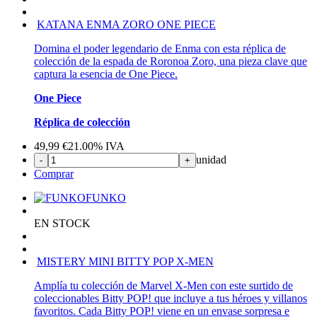
KATANA ENMA ZORO ONE PIECE
Domina el poder legendario de Enma con esta réplica de
colección de la espada de Roronoa Zoro, una pieza clave que
captura la esencia de One Piece.
One Piece
Réplica de colección
49,99
€
21.00%
IVA
unidad
-
+
Comprar
FUNKO
EN STOCK
MISTERY MINI BITTY POP X-MEN
Amplía tu colección de Marvel X-Men con este surtido de
coleccionables Bitty POP! que incluye a tus héroes y villanos
favoritos. Cada Bitty POP! viene en un envase sorpresa e