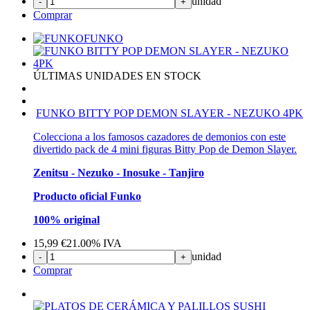
unidad
-
+
Comprar
FUNKO
ÚLTIMAS UNIDADES EN STOCK
FUNKO BITTY POP DEMON SLAYER - NEZUKO 4PK
Colecciona a los famosos cazadores de demonios con este
divertido pack de 4 mini figuras Bitty Pop de Demon Slayer.
Zenitsu - Nezuko - Inosuke - Tanjiro
Producto oficial Funko
100% original
15,99
€
21.00%
IVA
unidad
-
+
Comprar