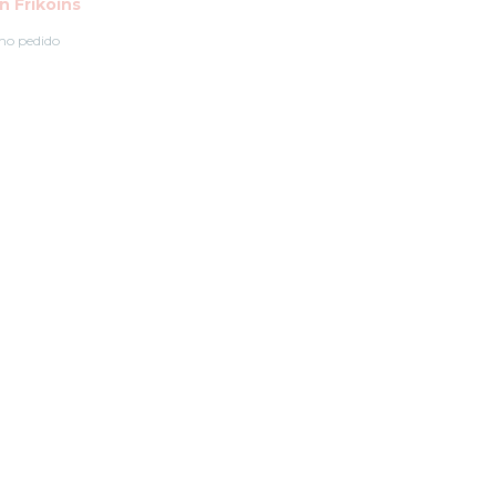
 Frikoins
mo pedido