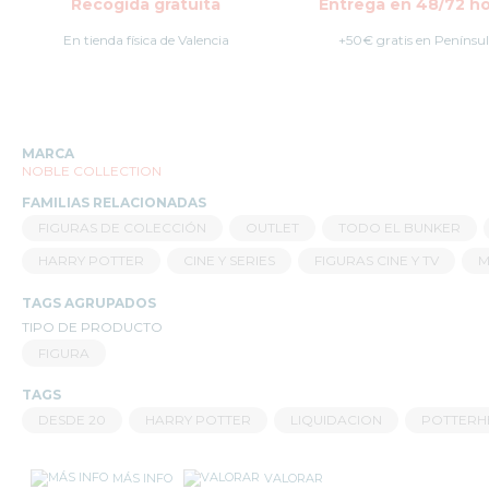
Recogida gratuita
Entrega en 48/72 ho
En tienda física de Valencia
+50€ gratis en Penínsu
MARCA
NOBLE COLLECTION
FAMILIAS RELACIONADAS
FIGURAS DE COLECCIÓN
OUTLET
TODO EL BUNKER
HARRY POTTER
CINE Y SERIES
FIGURAS CINE Y TV
M
TAGS AGRUPADOS
TIPO DE PRODUCTO
FIGURA
TAGS
DESDE 20
HARRY POTTER
LIQUIDACION
POTTERH
MÁS INFO
VALORAR