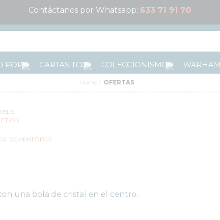
Contáctanos por Whatsapp:
633 71 91 70
 POP!
CARTAS TCG
COLECCIONISMO
WARHA
Home
OFERTAS
n una bola de cristal en el centro.