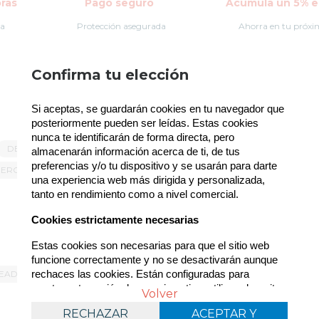
ras
Pago seguro
Acumula un 5% en
la
Protección asegurada
Ahorra en tu próxi
Política de gestión de Cookies
Confirma tu elección
Utilizamos cookies propias para el correcto
Si aceptas, se guardarán cookies en tu navegador que 
funcionamiento del sitio. Además, se utilizan otras
de terceros que analizan cómo se usan nuestros
posteriormente pueden ser leídas. Estas cookies 
servicios para mejorar la experiencia de usuario,
nunca te identificarán de forma directa, pero 
DESDE 20€
COLECCIONISMO
REGALOS FRIKIS
divulgar ofertas comerciales personalizadas o
almacenarán información acerca de ti, de tus 
realizar análisis de sus hábitos de navegación. Pulse
preferencias y/o tu dispositivo y se usarán para darte 
ERCHANDISING
OFERTAS
el botón para aceptarlas o “Configurar” para poder
una experiencia web más dirigida y personalizada, 
bloquearlas. Puede revisar toda la información y
tanto en rendimiento como a nivel comercial.
retirar su consentimiento en cualquier momento
desde nuestra Política de Cookies.
Cookies estrictamente necesarias
Estas cookies son necesarias para que el sitio web 
funcione correctamente y no se desactivarán aunque 
EAD
rechaces las cookies. Están configuradas para 
UNIVERSO HARRY POTTER
mantener tu sesión de usuario activa, utilizar el carrito 
Política de cookies
Volver
Configurar
de compra, rellenar formularios. Estas cookies no 
RECHAZAR
RECHAZAR
ACEPTAR Y
ACEPTAR Y
guardan información personal sensible.