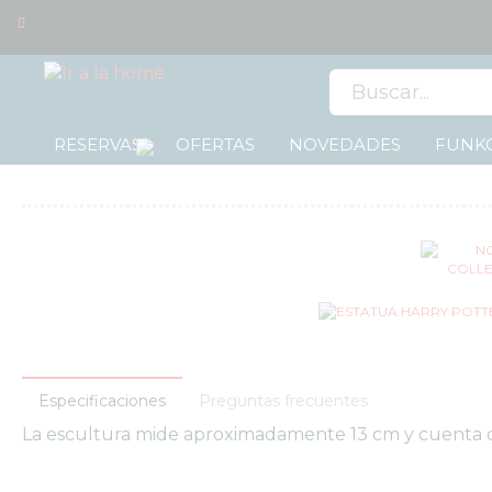
0
RESERVAS
OFERTAS
NOVEDADES
FUNKO
OFERTAS
RESERVAS
NOVEDADES
FUNKO
POP!
COLECCIONISMO
WARHAMMER
Especificaciones
Preguntas frecuentes
CARTAS
TCG
La escultura mide aproximadamente 13 cm y cuenta co
MERCHANDISING