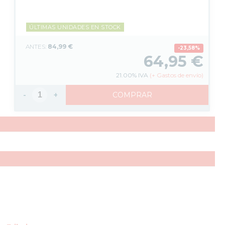
ÚLTIMAS UNIDADES EN STOCK
84,99 €
23,58%
64,95
€
21.00%
IVA
(
+
Gastos de envío)
-
+
COMPRAR