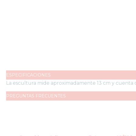
JUEGOS
OUTLET
ESPECIFICACIONES
La escultura mide aproximadamente 13 cm y cuenta co
PREGUNTAS FRECUENTES