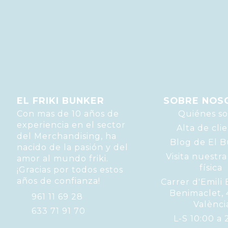
EL FRIKI BUNKER
SOBRE NOS
Con mas de 10 años de
Quiénes s
experiencia en el sector
Alta de cli
del Merchandising, ha
Blog de El 
nacido de la pasión y del
Visita nuestra
amor al mundo friki.
física
¡Gracias por todos estos
años de confianza!
Carrer d'Emili 
Benimaclet,
961 11 69 28
Valènci
633 71 91 70
L-S 10:00 a 