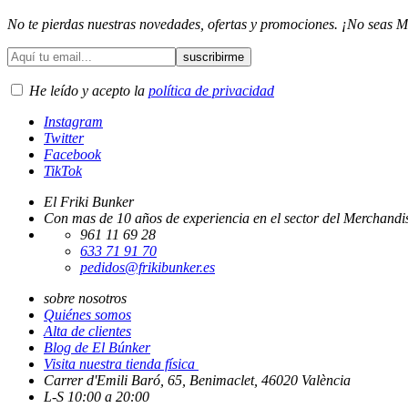
No te pierdas nuestras novedades, ofertas y promociones. ¡No seas M
He leído y acepto la
política de privacidad
Instagram
Twitter
Facebook
TikTok
El Friki Bunker
Con mas de 10 años de experiencia en el sector del Merchandis
961 11 69 28
633 71 91 70
pedidos@frikibunker.es
sobre nosotros
Quiénes somos
Alta de clientes
Blog de El Búnker
Visita nuestra tienda física
Carrer d'Emili Baró, 65, Benimaclet, 46020 València
L-S 10:00 a 20:00