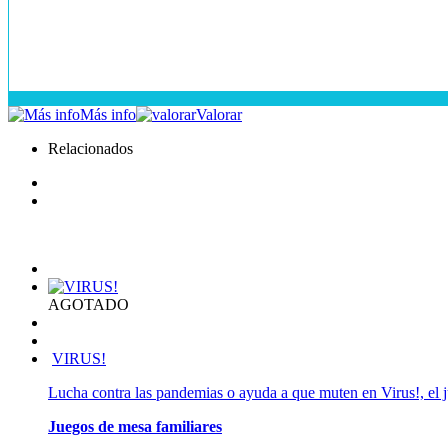
Más info
Valorar
Relacionados
AGOTADO
VIRUS!
Lucha contra las pandemias o ayuda a que muten en Virus!, el j
Juegos de mesa familiares