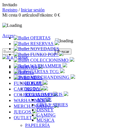
Invitado
Registro
/
Iniciar sesión
Mi cesta
0
artículos
Frikoins:
0 €
Acceso
OFERTAS
RESERVAS
NOVEDADES
FUNKO POP!
COLECCIONISMO
WARHAMMER
RESERVAS
CARTAS TCG
OFERTAS
MERCHANDISING
NOVEDADES
HOGAR
FUNKO POP!
MODA
CARTAS TCG
REGALOS FRIKIS
COLECCIONISMO
ANIME
WARHAMMER
CINE Y SERIES
MERCHANDISING
DISNEY
JUEGOS
GAMING
OUTLET
MÚSICA
PAPELERÍA