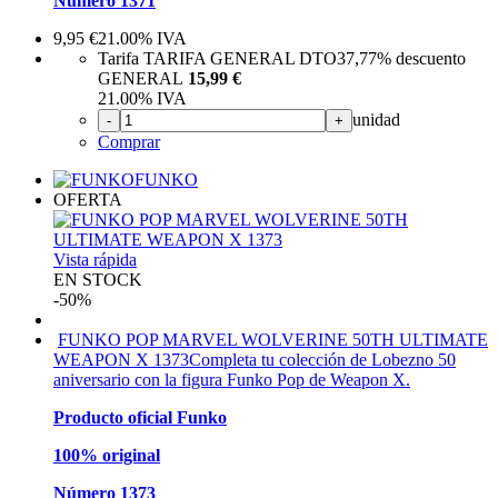
Número 1371
9,95
€
21.00%
IVA
Tarifa TARIFA GENERAL DTO
37,77%
descuento
GENERAL
15,99 €
21.00%
IVA
unidad
-
+
Comprar
FUNKO
OFERTA
Vista rápida
EN STOCK
-50%
FUNKO POP MARVEL WOLVERINE 50TH ULTIMATE
WEAPON X 1373
Completa tu colección de Lobezno 50
aniversario con la figura Funko Pop de Weapon X.
Producto oficial Funko
100% original
Número 1373