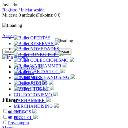
Invitado
Registro
/
Iniciar sesión
Mi cesta
0
artículos
Frikoins:
0 €
Acceso
OFERTAS
RESERVAS
NOVEDADES
FUNKO POP!
COLECCIONISMO
WARHAMMER
RESERVAS
CARTAS TCG
OFERTAS
MERCHANDISING
NOVEDADES
JUEGOS
FUNKO POP!
OUTLET
CARTAS TCG
COLECCIONISMO
Filtrar
WARHAMMER
MERCHANDISING
en oferta
JUEGOS
en stock
OUTLET
Pre-compra
Marca