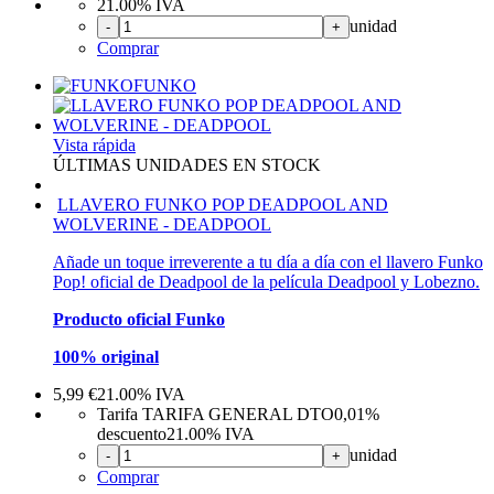
21.00%
IVA
unidad
-
+
Comprar
FUNKO
Vista rápida
ÚLTIMAS UNIDADES EN STOCK
LLAVERO FUNKO POP DEADPOOL AND
WOLVERINE - DEADPOOL
Añade un toque irreverente a tu día a día con el llavero Funko
Pop! oficial de Deadpool de la película Deadpool y Lobezno.
Producto oficial Funko
100% original
5,99
€
21.00%
IVA
Tarifa TARIFA GENERAL DTO
0,01%
descuento
21.00%
IVA
unidad
-
+
Comprar