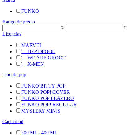
FUNKO
Rango de precio
€
-
€
Licencias
MARVEL
\
__
DEADPOOL
\
__
WE ARE GROOT
\
__
X-MEN
Tipo de pop
FUNKO BITTY POP
FUNKO POP! COVER
FUNKO POP LLAVERO
FUNKO POP! REGULAR
MYSTERY MINIS
Capacidad
300 ML - 400 ML