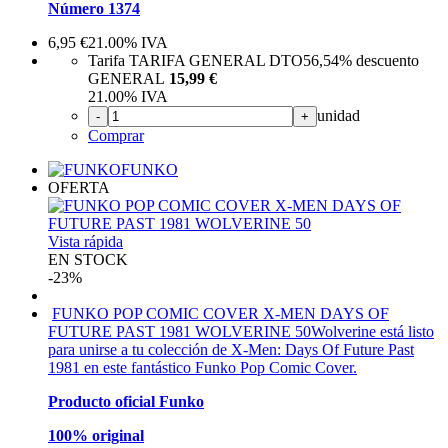
Número 1374
6,95
€
21.00%
IVA
Tarifa TARIFA GENERAL DTO
56,54%
descuento
GENERAL
15,99 €
21.00%
IVA
unidad
-
+
Comprar
FUNKO
OFERTA
Vista rápida
EN STOCK
-23%
FUNKO POP COMIC COVER X-MEN DAYS OF
FUTURE PAST 1981 WOLVERINE 50
Wolverine está listo
para unirse a tu colección de X-Men: Days Of Future Past
1981 en este fantástico Funko Pop Comic Cover.
Producto oficial Funko
100% original