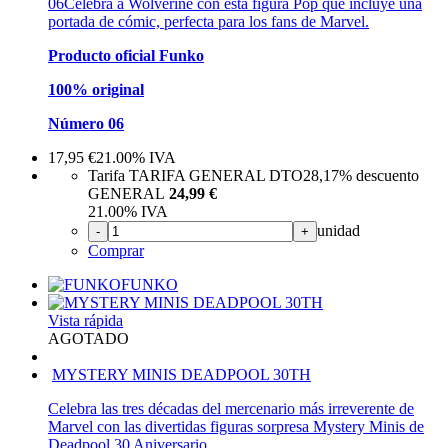
06
Celebra a Wolverine con esta figura Pop que incluye una
portada de cómic, perfecta para los fans de Marvel.
Producto oficial Funko
100% original
Número 06
17,95
€
21.00%
IVA
Tarifa TARIFA GENERAL DTO
28,17%
descuento
GENERAL
24,99 €
21.00%
IVA
unidad
-
+
Comprar
FUNKO
Vista rápida
AGOTADO
MYSTERY MINIS DEADPOOL 30TH
Celebra las tres décadas del mercenario más irreverente de
Marvel con las divertidas figuras sorpresa Mystery Minis de
Deadpool 30 Aniversario.