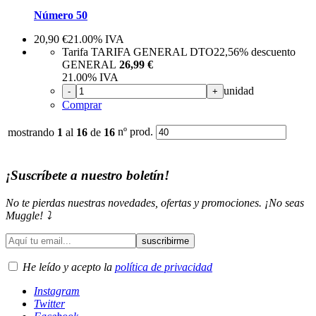
Número 50
20,90
€
21.00%
IVA
Tarifa TARIFA GENERAL DTO
22,56%
descuento
GENERAL
26,99 €
21.00%
IVA
unidad
-
+
Comprar
nº prod.
mostrando
1
al
16
de
16
¡Suscríbete a nuestro boletín!
No te pierdas nuestras novedades, ofertas y promociones. ¡No seas
Muggle! ⤵️
He leído y acepto la
política de privacidad
Instagram
Twitter