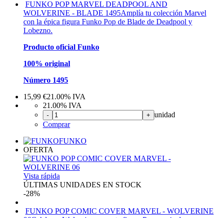
FUNKO POP MARVEL DEADPOOL AND
WOLVERINE - BLADE 1495
Amplía tu colección Marvel
con la épica figura Funko Pop de Blade de Deadpool y
Lobezno.
Producto oficial Funko
100% original
Número 1495
15,99
€
21.00%
IVA
21.00%
IVA
unidad
-
+
Comprar
FUNKO
OFERTA
Vista rápida
ÚLTIMAS UNIDADES EN STOCK
-28%
FUNKO POP COMIC COVER MARVEL - WOLVERINE