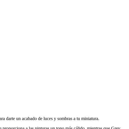
ara darte un acabado de luces y sombras a tu miniatura.
 proporciona a las pinturas un tono más cálido, mientras que Grey