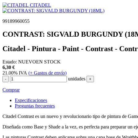
CITADEL
99189960055
CONTRAST: SIGVALD BURGUNDY (18
Citadel - Pintura - Paint - Contrast - Co
Estado:
NUEVO
EN STOCK
6,30
€
21.00%
IVA
(
+
Gastos de envío)
unidades
-
+
Comprar
Especificaciones
Preguntas frecuentes
Citadel Contrast es un nuevo y revolucionario tipo de pintura de Ga
Diseñada como Base y Shade a la vez, es perfecta para preparar un ejé
Las pinturas Contrast deben aplicarse sobre una capa base de Wraithb