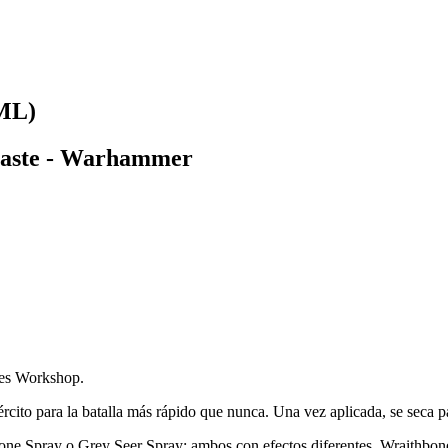
ML)
ntraste - Warhammer
mes Workshop.
rcito para la batalla más rápido que nunca. Una vez aplicada, se seca p
one Spray o Grey Seer Spray; ambos con efectos diferentes. Wraithbone