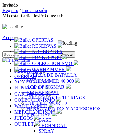
Invitado
Registro
/
Iniciar sesión
Mi cesta
0
artículos
Frikoins:
0 €
Acceso
OFERTAS
RESERVAS
NOVEDADES
FUNKO POP!
COLECCIONISMO
WARHAMMER
RESERVAS
FUERZA DE BATALLA
OFERTAS
WARHAMMER 40.000
NOVEDADES
AGE OF SIGMAR
FUNKO POP!
BLOOD BOWL
CARTAS TCG
THE LORD OF THE RINGS
COLECCIONISMO
THE OLD WORLD
WARHAMMER
HERRAMIENTAS Y ACCESORIOS
MERCHANDISING
PINTURAS
JUEGOS
BASE
OUTLET
TECHNICAL
SPRAY