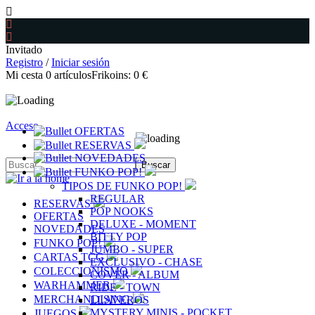
Invitado
Registro
/
Iniciar sesión
Mi cesta
0
artículos
Frikoins:
0 €
Acceso
OFERTAS
RESERVAS
NOVEDADES
FUNKO POP!
TIPOS DE FUNKO POP!
REGULAR
RESERVAS
POP NOOKS
OFERTAS
DELUXE - MOMENT
NOVEDADES
BITTY POP
FUNKO POP!
JUMBO - SUPER
CARTAS TCG
EXCLUSIVO - CHASE
COLECCIONISMO
COVER - ALBUM
WARHAMMER
RIDE - TOWN
MERCHANDISING
LLAVEROS
MYSTERY MINIS - POCKET
JUEGOS