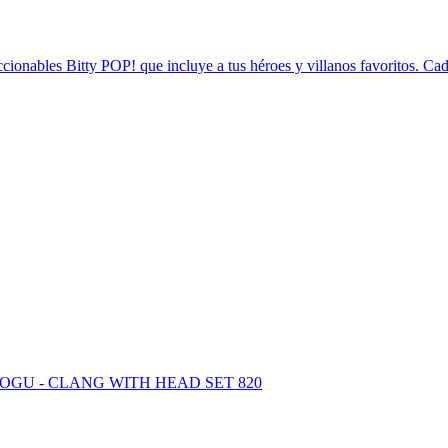
ionables Bitty POP! que incluye a tus héroes y villanos favoritos. Ca
GU - CLANG WITH HEAD SET 820