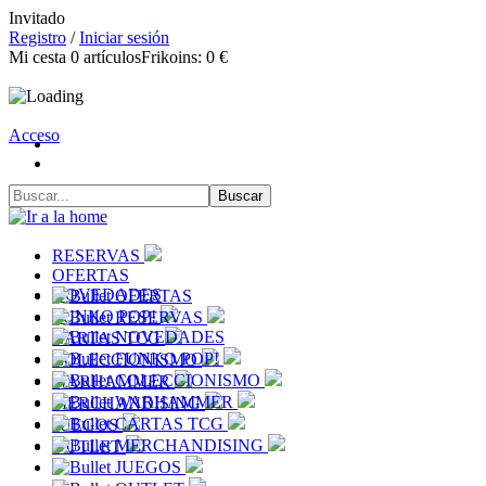
Invitado
Registro
/
Iniciar sesión
Mi cesta
0
artículos
Frikoins:
0 €
Acceso
RESERVAS
OFERTAS
NOVEDADES
OFERTAS
FUNKO POP!
RESERVAS
NOVEDADES
CARTAS TCG
FUNKO POP!
COLECCIONISMO
COLECCIONISMO
WARHAMMER
WARHAMMER
MERCHANDISING
CARTAS TCG
JUEGOS
MERCHANDISING
OUTLET
JUEGOS