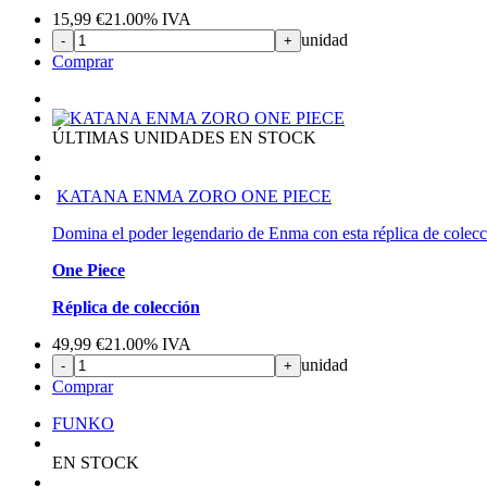
15,99
€
21.00%
IVA
unidad
-
+
Comprar
ÚLTIMAS UNIDADES EN STOCK
KATANA ENMA ZORO ONE PIECE
Domina el poder legendario de Enma con esta réplica de colecc
One Piece
Réplica de colección
49,99
€
21.00%
IVA
unidad
-
+
Comprar
FUNKO
EN STOCK