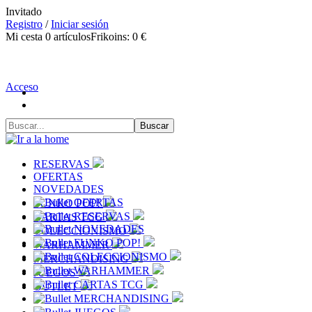
Invitado
Registro
/
Iniciar sesión
Mi cesta
0
artículos
Frikoins:
0 €
Acceso
RESERVAS
OFERTAS
NOVEDADES
OFERTAS
FUNKO POP!
RESERVAS
CARTAS TCG
NOVEDADES
COLECCIONISMO
FUNKO POP!
WARHAMMER
COLECCIONISMO
MERCHANDISING
WARHAMMER
JUEGOS
CARTAS TCG
OUTLET
MERCHANDISING