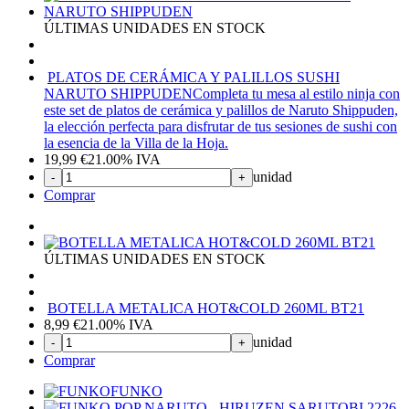
ÚLTIMAS UNIDADES EN STOCK
PLATOS DE CERÁMICA Y PALILLOS SUSHI
NARUTO SHIPPUDEN
Completa tu mesa al estilo ninja con
este set de platos de cerámica y palillos de Naruto Shippuden,
la elección perfecta para disfrutar de tus sesiones de sushi con
la esencia de la Villa de la Hoja.
19,99
€
21.00%
IVA
unidad
-
+
Comprar
ÚLTIMAS UNIDADES EN STOCK
BOTELLA METALICA HOT&COLD 260ML BT21
8,99
€
21.00%
IVA
unidad
-
+
Comprar
FUNKO