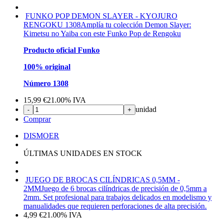
FUNKO POP DEMON SLAYER - KYOJURO
RENGOKU 1308
Amplía tu colección Demon Slayer:
Kimetsu no Yaiba con este Funko Pop de Rengoku
Producto oficial Funko
100% original
Número 1308
15,99
€
21.00%
IVA
unidad
-
+
Comprar
DISMOER
ÚLTIMAS UNIDADES EN STOCK
JUEGO DE BROCAS CILÍNDRICAS 0,5MM -
2MM
Juego de 6 brocas cilíndricas de precisión de 0,5mm a
2mm. Set profesional para trabajos delicados en modelismo y
manualidades que requieren perforaciones de alta precisión.
4,99
€
21.00%
IVA