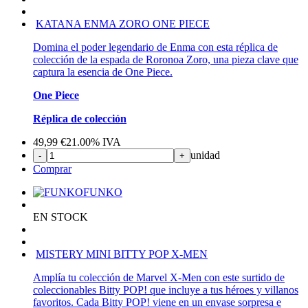
KATANA ENMA ZORO ONE PIECE
Domina el poder legendario de Enma con esta réplica de
colección de la espada de Roronoa Zoro, una pieza clave que
captura la esencia de One Piece.
One Piece
Réplica de colección
49,99
€
21.00%
IVA
unidad
-
+
Comprar
FUNKO
EN STOCK
MISTERY MINI BITTY POP X-MEN
Amplía tu colección de Marvel X-Men con este surtido de
coleccionables Bitty POP! que incluye a tus héroes y villanos
favoritos. Cada Bitty POP! viene en un envase sorpresa e