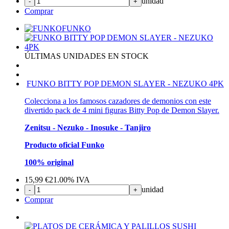
unidad
-
+
Comprar
FUNKO
ÚLTIMAS UNIDADES EN STOCK
FUNKO BITTY POP DEMON SLAYER - NEZUKO 4PK
Colecciona a los famosos cazadores de demonios con este
divertido pack de 4 mini figuras Bitty Pop de Demon Slayer.
Zenitsu - Nezuko - Inosuke - Tanjiro
Producto oficial Funko
100% original
15,99
€
21.00%
IVA
unidad
-
+
Comprar