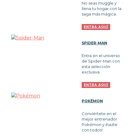
No seas muggle y
llena tu hogar con la
NOVEDADES
saga más mágica.
FUNKO POP!
ENTRA
AQUÍ
COLECCIONISMO
SPIDER-MAN
Entra en el universo
WARHAMMER
de Spider-Man con
esta selección
exclusiva.
CARTAS TCG
ENTRA
AQUÍ
MERCHANDISING
POKÉMON
Conviértete en el
mejor entrenador
JUEGOS
Pokémon y ¡hazte
con todos!