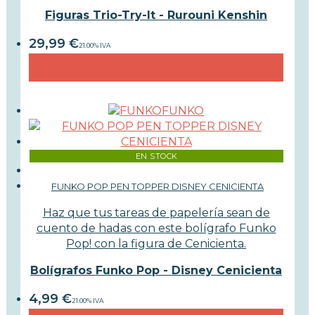
Figuras Trio-Try-It - Rurouni Kenshin
29,99
€
21.00%
IVA
FUNKO
EN STOCK
FUNKO POP PEN TOPPER DISNEY CENICIENTA
Haz que tus tareas de papelería sean de
cuento de hadas con este bolígrafo Funko
Pop! con la figura de Cenicienta.
Bolígrafos Funko Pop - Disney Cenicienta
4,99
€
21.00%
IVA