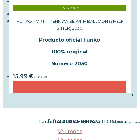
EN STOCK
FUNKO POP IT - PENNYWISE WITH BALLOON (SHELF
SITTER) 2030
Producto oficial Funko
100% original
Número 2030
15,99
€
21.00%
IVA
Tarifa TARIFA GENERAL DTO
Tarifa TARIFA GENERAL DTO
Tarifa TARIFA GENERAL DTO
20,42%
28,59%
15%
descuento
descuento
descuento
Ver todos