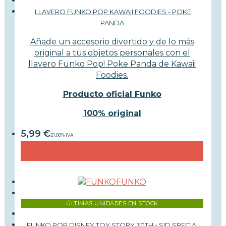
LLAVERO FUNKO POP KAWAII FOODIES - POKE
PANDA
Añade un accesorio divertido y de lo más
original a tus objetos personales con el
llavero Funko Pop! Poke Panda de Kawaii
Foodies.
Producto oficial Funko
100% original
5,99
€
21.00%
IVA
FUNKO
ÚLTIMAS UNIDADES EN STOCK
FUNKO POP DISNEY TOY STORY 30TH - SID SPECIAL