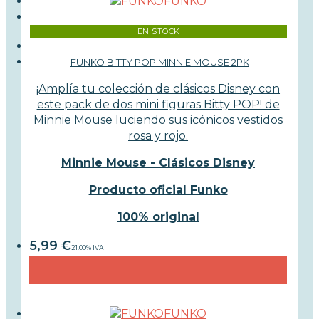
FUNKO
EN STOCK
FUNKO BITTY POP MINNIE MOUSE 2PK
¡Amplía tu colección de clásicos Disney con
este pack de dos mini figuras Bitty POP! de
Minnie Mouse luciendo sus icónicos vestidos
rosa y rojo.
Minnie Mouse - Clásicos Disney
Producto oficial Funko
100% original
5,99
€
21.00%
IVA
FUNKO