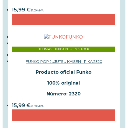
15,99
€
21.00%
IVA
FUNKO
ÚLTIMAS UNIDADES EN STOCK
FUNKO POP JUJUTSU KAISEN - RIKA 2320
Producto oficial Funko
100% original
Número: 2320
15,99
€
21.00%
IVA