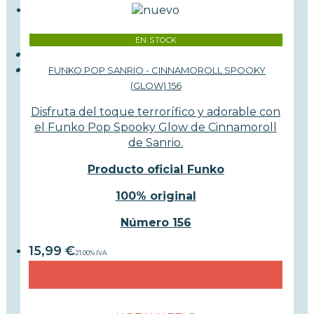
EN STOCK
FUNKO POP SANRIO - CINNAMOROLL SPOOKY
(GLOW) 156
Disfruta del toque terrorífico y adorable con
el Funko Pop Spooky Glow de Cinnamoroll
de Sanrio.
Producto oficial Funko
100% original
Número 156
15,99
€
21.00%
IVA