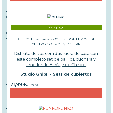
EN STOCK
SET PALILLOS CUCHARA TENEDOR EL VIAJE DE
CHIHIRO NO FACE & LANTERN
Disfruta de tus comidas fuera de casa con
este completo set de palillos, cuchara y
tenedor de El Viaje de Chihiro.
Studio Ghibli - Sets de cubiertos
21,99
€
21.00%
IVA
FUNKO