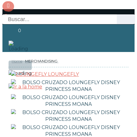
0
Home
MERCHANDISING
OFERTAS
RESERVAS
Acceso
LOUNGEFLY
NOVEDADES
FUNKO POP!
COLECCIONISMO