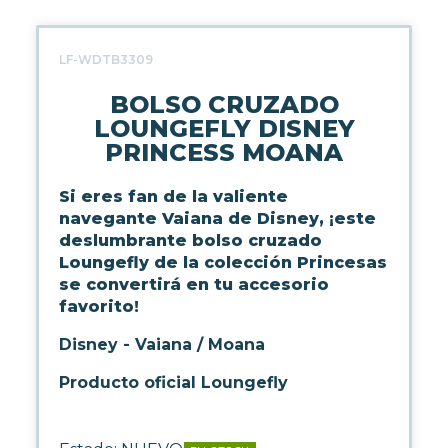
WARHAMMER
LF-WDTB3309
CARTAS TCG
BOLSO CRUZADO
LOUNGEFLY DISNEY
MERCHANDISING
PRINCESS MOANA
Si eres fan de la valiente
HOGAR
navegante Vaiana de Disney, ¡este
deslumbrante bolso cruzado
Loungefly de la colección Princesas
MODA
se convertirá en tu accesorio
favorito!
REGALOS FRIKIS
Disney - Vaiana / Moana
Producto oficial Loungefly
PAPELERÍA
ACCESORIOS GAMING
JUEGOS