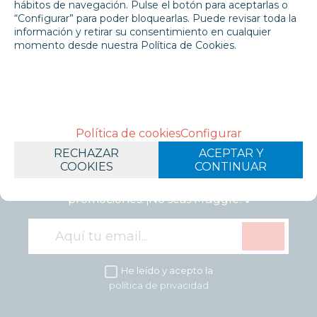
hábitos de navegación. Pulse el botón para aceptarlas o
-
+
“Configurar” para poder bloquearlas. Puede revisar toda la
información y retirar su consentimiento en cualquier
momento desde nuestra Política de Cookies.
Política de cookies
Configurar
¡SUSCRÍBETE A NUESTRO
RECHAZAR
ACEPTAR Y
BOLETÍN!
COOKIES
CONTINUAR
No te pierdas nuestras novedades, ofertas y
promociones. ¡No seas Muggle! ⤵️
He leído y acepto la
política de privacidad