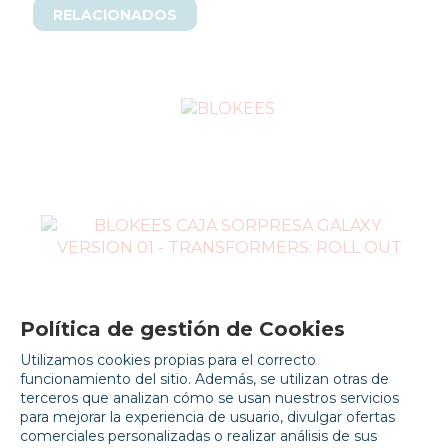
RELACIONADOS
EN STOCK
Política de gestión de Cookies
Utilizamos cookies propias para el correcto
BLOKEES CAJA SORPRESA GALAXY VERSION 01 -
funcionamiento del sitio. Además, se utilizan otras de
TRANSFORMERS: ROLL OUT
terceros que analizan cómo se usan nuestros servicios
9,99
€
para mejorar la experiencia de usuario, divulgar ofertas
21.00%
IVA
comerciales personalizadas o realizar análisis de sus