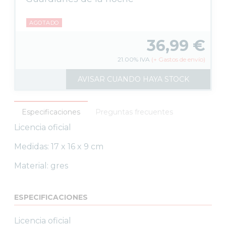
REGALOS FRIKIS
PAPELERÍA
AGOTADO
ACCESORIOS GAMING
JUEGOS
36,99
€
OUTLET
21.00%
IVA
(
+
Gastos de envío)
AVISAR CUANDO HAYA STOCK
Especificaciones
Preguntas frecuentes
Licencia oficial
Medidas: 17 x 16 x 9 cm
Material: gres
ESPECIFICACIONES
Licencia oficial