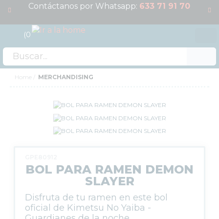
Contáctanos por Whatsapp:
633 71 91 70
0
Acceso
OFERTAS
Home
MERCHANDISING
RESERVAS
NOVEDADES
FUNKO POP!
COLECCIONISMO
WARHAMMER
GPE80912
BOL PARA RAMEN DEMON
CARTAS TCG
SLAYER
MERCHANDISING
Disfruta de tu ramen en este bol
HOGAR
oficial de Kimetsu No Yaiba -
MODA
Guardianes de la noche