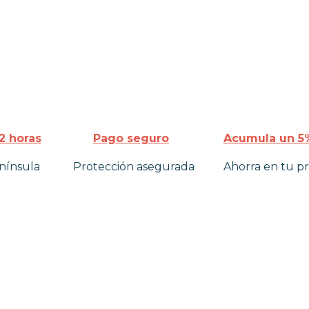
2 horas
Pago seguro
Acumula un 5%
nínsula
Protección asegurada
Ahorra en tu p