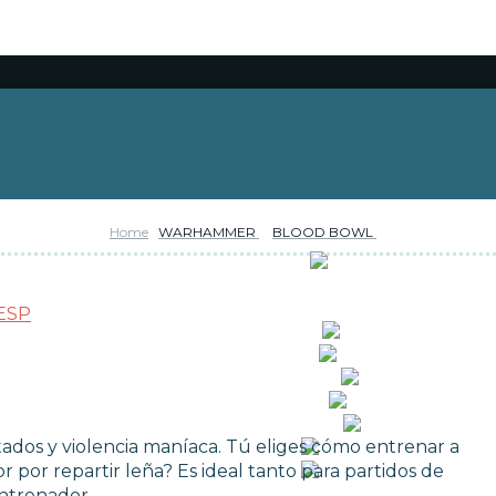
Home
WARHAMMER
BLOOD BOWL
RESERVAS
OFERTAS
NOVEDADES
FUNKO POP!
CARTAS TCG
COLECCIONISMO
WARHAMMER
MERCHANDISING
ados y violencia maníaca. Tú eliges cómo entrenar a
JUEGOS
or por repartir leña? Es ideal tanto para partidos de
OUTLET
entrenador.