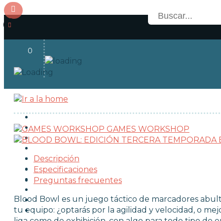
0
Acceso
OFERTAS
RESERVAS
GAMES WORKSHOP
NOVEDADES
Descripción
FUNKO POP!
Especificaciones
Preguntas frecuentes
COLECCIONISMO
Blood Bowl es un juego táctico de marcadores abult
tu equipo: ¿optarás por la agilidad y velocidad, o mej
liga como de exhibición, con algo para todo tipo de 