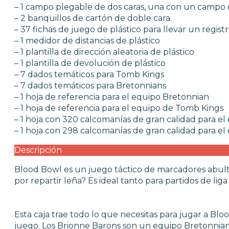
SETS Y GUÍAS DE INICIO
– 1 campo plegable de dos caras, una con un campo d
CARTAS TCG
– 2 banquillos de cartón de doble cara
– 37 fichas de juego de plástico para llevar un regist
– 1 medidor de distancias de plástico
MERCHANDISING
– 1 plantilla de dirección aleatoria de plástico
– 1 plantilla de devolución de plástico
– 7 dados temáticos para Tomb Kings
JUEGOS
– 7 dados temáticos para Bretonnians
– 1 hoja de referencia para el equipo Bretonnian
– 1 hoja de referencia para el equipo de Tomb Kings
OUTLET
– 1 hoja con 320 calcomanías de gran calidad para e
– 1 hoja con 298 calcomanías de gran calidad para e
Descripción
Blood Bowl es un juego táctico de marcadores abultad
por repartir leña? Es ideal tanto para partidos de li
Esta caja trae todo lo que necesitas para jugar a Bl
juego. Los Brionne Barons son un equipo Bretonnia