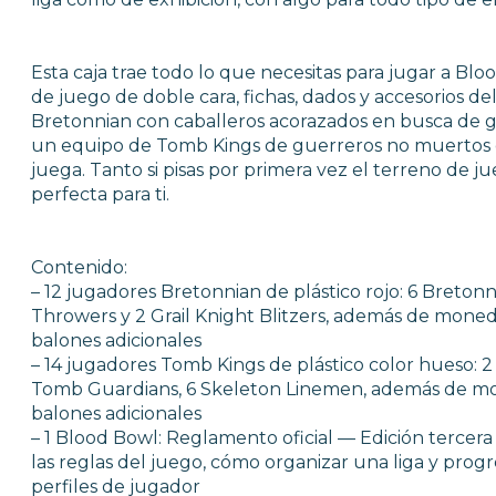
WARHAMMER
Esta caja trae todo lo que necesitas para jugar a Bl
FUERZA DE BATALLA
de juego de doble cara, fichas, dados y accesorios d
WARHAMMER 40.000
Bretonnian con caballeros acorazados en busca de 
un equipo de Tomb Kings de guerreros no muertos q
juega. Tanto si pisas por primera vez el terreno de ju
AGE OF SIGMAR
perfecta para ti.
BLOOD BOWL
Contenido:
THE LORD OF THE RINGS
– 12 jugadores Bretonnian de plástico rojo: 6 Breton
THE OLD WORLD
Throwers y 2 Grail Knight Blitzers, además de mon
HERRAMIENTAS Y ACCESORIOS
balones adicionales
PINTURAS
– 14 jugadores Tomb Kings de plástico color hueso: 
Tomb Guardians, 6 Skeleton Linemen, además de m
balones adicionales
DADOS
– 1 Blood Bowl: Reglamento oficial — Edición tercer
REVISTA WHITE DWARF
las reglas del juego, cómo organizar una liga y prog
FIGURAS JOY TOY WARHAMMER
perfiles de jugador