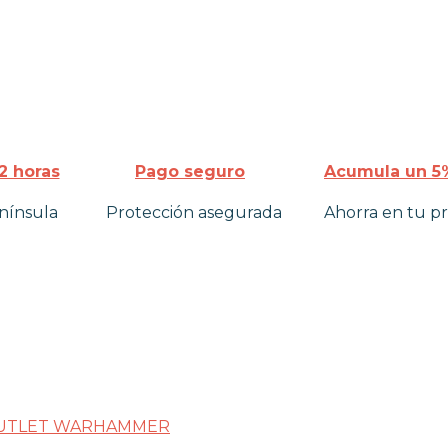
2 horas
Pago seguro
Acumula un 5%
nínsula
Protección asegurada
Ahorra en tu p
UTLET WARHAMMER