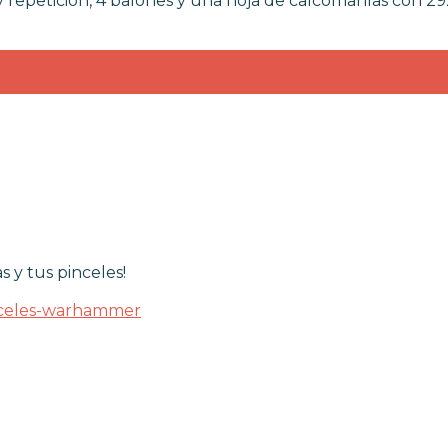
y repetición, 4 balones y una hoja de calcomanías con 2
s y tus pinceles!