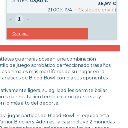
43,50 €
36,97
€
21.00%
IVA
(
+
Gastos de envío)
-
+
Comprar
s atletas guerreras poseen una combinación
stilo de juego acrobático perfeccionado tras años
 los animales más mortíferos de su hogar en la
s fanáticos de Blood Bowl como a sus oponentes.
vamente ligera, su agilidad les permite bailar
Con una reputación temible como guerreras y
n lo más alto del deporte.
a jugar partidas de Blood Bowl. El equipo está
rrior Blockers. Además, la caja incluye 2 monedas