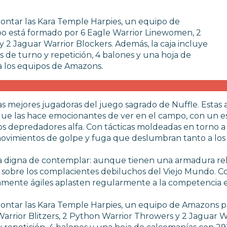
ontar las Kara Temple Harpies, un equipo de
po está formado por 6 Eagle Warrior Linewomen, 2
y 2 Jaguar Warrior Blockers. Además, la caja incluye
de turno y repetición, 4 balones y una hoja de
 los equipos de Amazons.
las mejores jugadoras del juego sagrado de Nuffle. Esta
a que las hace emocionantes de ver en el campo, con un e
os depredadores alfa. Con tácticas moldeadas en torno a
 movimientos de golpe y fuga que deslumbran tanto a lo
digna de contemplar: aunque tienen una armadura relati
s sobre los complacientes debiluchos del Viejo Mundo. 
amente ágiles aplasten regularmente a la competencia e
ntar las Kara Temple Harpies, un equipo de Amazons par
rrior Blitzers, 2 Python Warrior Throwers y 2 Jaguar Wa