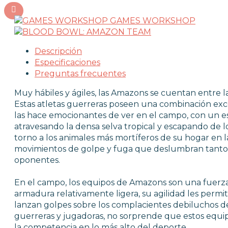
GAMES WORKSHOP
Descripción
Especificaciones
Preguntas frecuentes
Muy hábiles y ágiles, las Amazons se cuentan entre l
Estas atletas guerreras poseen una combinación excep
las hace emocionantes de ver en el campo, con un es
atravesando la densa selva tropical y escapando de 
torno a los animales más mortíferos de su hogar en la
movimientos de golpe y fuga que deslumbran tanto 
oponentes.
En el campo, los equipos de Amazons son una fuerz
armadura relativamente ligera, su agilidad les permi
lanzan golpes sobre los complacientes debiluchos 
guerreras y jugadoras, no sorprende que estos equi
la competencia en lo más alto del deporte.