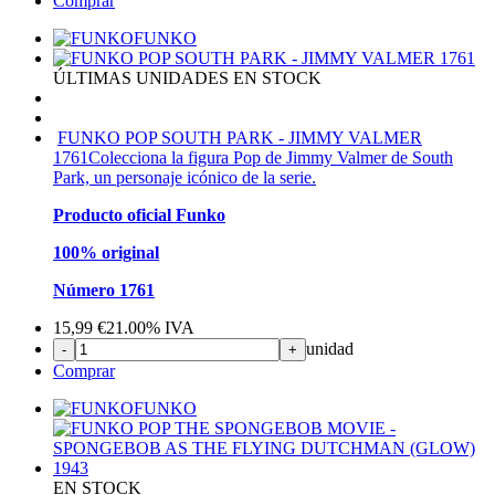
Comprar
FUNKO
ÚLTIMAS UNIDADES EN STOCK
FUNKO POP SOUTH PARK - JIMMY VALMER
1761
Colecciona la figura Pop de Jimmy Valmer de South
Park, un personaje icónico de la serie.
Producto oficial Funko
100% original
Número 1761
15,99
€
21.00%
IVA
unidad
-
+
Comprar
FUNKO
EN STOCK