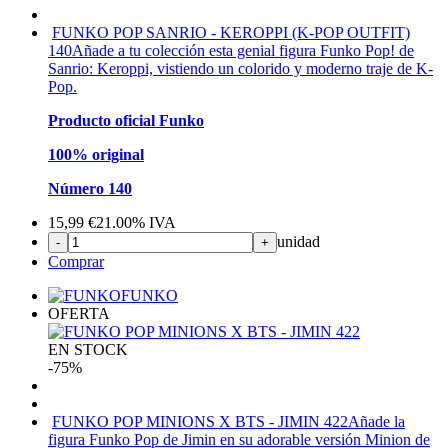
FUNKO POP SANRIO - KEROPPI (K-POP OUTFIT)
140
Añade a tu colección esta genial figura Funko Pop! de
Sanrio: Keroppi, vistiendo un colorido y moderno traje de K-
Pop.
Producto oficial Funko
100% original
Número 140
15,99
€
21.00%
IVA
unidad
-
+
Comprar
FUNKO
OFERTA
EN STOCK
-75%
FUNKO POP MINIONS X BTS - JIMIN 422
Añade la
figura Funko Pop de Jimin en su adorable versión Minion de