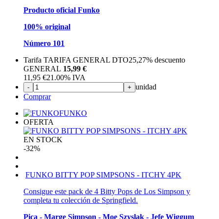
Producto oficial Funko
100% original
Número 101
Tarifa TARIFA GENERAL DTO
25,27%
descuento
GENERAL
15,99 €
11,95
€
21.00%
IVA
unidad
-
+
Comprar
FUNKO
OFERTA
EN STOCK
-32%
FUNKO BITTY POP SIMPSONS - ITCHY 4PK
Consigue este pack de 4 Bitty Pops de Los Simpson y
completa tu colección de Springfield.
Pica - Marge Simpson - Moe Szyslak - Jefe Wiggum