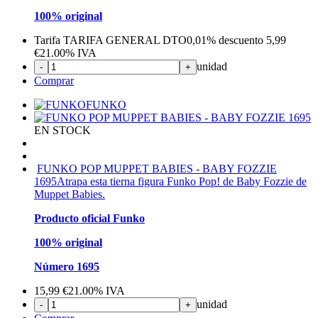
100% original
Tarifa TARIFA GENERAL DTO
0,01%
descuento
5,99
€
21.00%
IVA
unidad
-
+
Comprar
FUNKO
EN STOCK
FUNKO POP MUPPET BABIES - BABY FOZZIE
1695
Atrapa esta tierna figura Funko Pop! de Baby Fozzie de
Muppet Babies.
Producto oficial Funko
100% original
Número 1695
15,99
€
21.00%
IVA
unidad
-
+