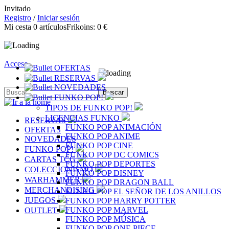
Invitado
Registro
/
Iniciar sesión
Mi cesta
0
artículos
Frikoins:
0 €
Acceso
OFERTAS
RESERVAS
NOVEDADES
FUNKO POP!
TIPOS DE FUNKO POP!
LICENCIAS FUNKO
RESERVAS
FUNKO POP ANIMACIÓN
OFERTAS
FUNKO POP ANIME
NOVEDADES
FUNKO POP CINE
FUNKO POP!
FUNKO POP DC COMICS
CARTAS TCG
FUNKO POP DEPORTES
COLECCIONISMO
FUNKO POP DISNEY
WARHAMMER
FUNKO POP DRAGON BALL
MERCHANDISING
FUNKO POP EL SEÑOR DE LOS ANILLOS
JUEGOS
FUNKO POP HARRY POTTER
FUNKO POP MARVEL
OUTLET
FUNKO POP MÚSICA
FUNKO POP ONE PIECE