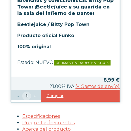
Bitelchús y coleccionistas Bitty Pop
Town: ¡Beetlejuice y su guarida en
la sala del infierno de Dante!
Beetlejuice / Bitty Pop Town
Producto oficial Funko
100% original
Estado:
NUEVO
ÚLTIMAS UNIDADES EN STOCK
8,99
€
21.00%
IVA
(
+
Gastos de envío)
Comprar
-
+
Especificaciones
Preguntas frecuentes
Acerca del producto