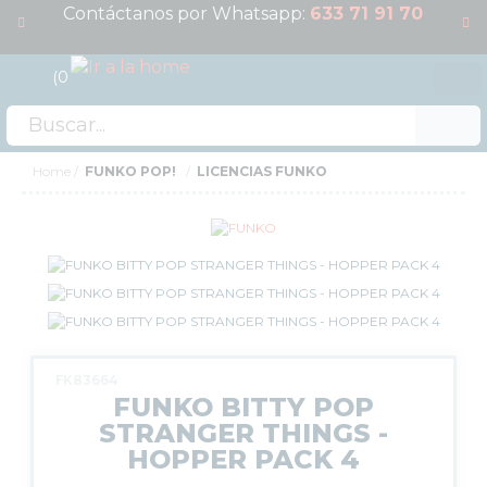
Contáctanos por Whatsapp:
633 71 91 70
0
Acceso
OFERTAS
Home
FUNKO POP!
LICENCIAS FUNKO
RESERVAS
NOVEDADES
FUNKO POP!
TIPOS DE FUNKO POP!
LICENCIAS FUNKO
FUNKO POP ANIMACIÓN
FK83664
FUNKO POP ANIME
FUNKO BITTY POP
FUNKO POP CINE
STRANGER THINGS -
FUNKO POP DC COMICS
HOPPER PACK 4
FUNKO POP DEPORTES