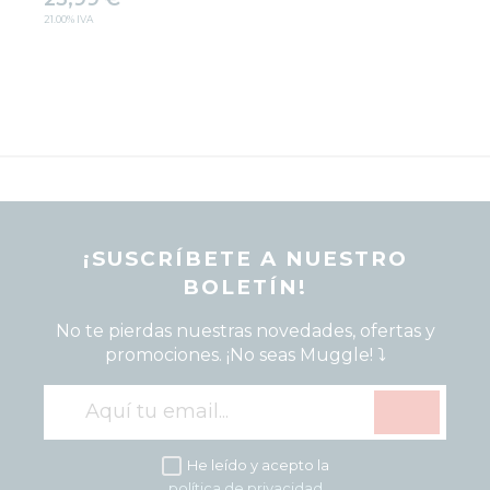
Confirmar tus preferencias
21.00%
IVA
Respetamos tu privacidad, por lo que puede escoger no 
permitirnos usar las cookies dirigidas y análiticas navegando 
tan solo con las estrictamente necesarias. Sin embargo, tu 
experiencia de usuario o servicio que te ofrecemos podrá 
verse mermado.
Si deseas navegar solo con las cookies necesarias
pulsa:
BLOQUEAR COOKIES
¡SUSCRÍBETE A NUESTRO
BOLETÍN!
No te pierdas nuestras novedades, ofertas y
promociones. ¡No seas Muggle! ⤵️
He leído y acepto la
política de privacidad