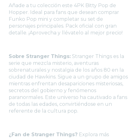
WARHAMMER
Añade a tu colección este 4PK Bitty Pop de
Hopper. Ideal para fans que desean comprar
CARTAS TCG
Funko Pop mini y completar su set de
MERCHANDISING
personajes principales. Pack oficial con gran
detalle. ¡Aprovecha y llévatelo al mejor precio!
JUEGOS
OUTLET
Sobre Stranger Things:
Stranger Things es la
serie que mezcla misterio, aventuras
sobrenaturales y nostalgia de los años 80 en la
ciudad de Hawkins. Sigue a un grupo de amigos
mientras enfrentan desapariciones misteriosas,
secretos del gobierno y fenómenos
paranormales. Este universo ha cautivado a fans
de todas las edades, convirtiéndose en un
referente de la cultura pop.
¿Fan de Stranger Things?
Explora más