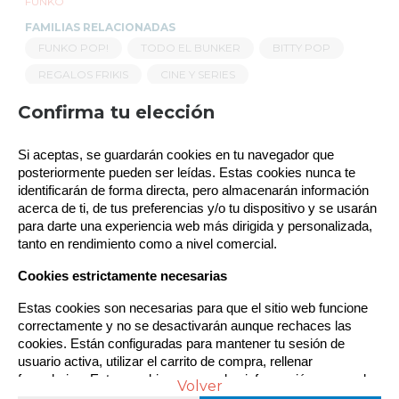
FUNKO
FAMILIAS RELACIONADAS
FUNKO POP!
TODO EL BUNKER
BITTY POP
REGALOS FRIKIS
CINE Y SERIES
STRANGER THINGS
FUNKO POP SERIES
Política de gestión de Cookies
Confirma tu elección
TIPOS DE FUNKO POP!
HALLOWEEN
Utilizamos cookies propias para el correcto
Si aceptas, se guardarán cookies en tu navegador que 
FUNKO POP STRANGER THINGS
MERCHANDISING
funcionamiento del sitio. Además, se utilizan otras de
terceros que analizan cómo se usan nuestros servicios
posteriormente pueden ser leídas. Estas cookies nunca te 
LICENCIAS FUNKO
para mejorar la experiencia de usuario, divulgar ofertas
identificarán de forma directa, pero almacenarán información 
comerciales personalizadas o realizar análisis de sus
acerca de ti, de tus preferencias y/o tu dispositivo y se usarán 
TAGS AGRUPADOS
hábitos de navegación. Pulse el botón para aceptarlas o
para darte una experiencia web más dirigida y personalizada, 
TIPO DE POP
“Configurar” para poder bloquearlas. Puede revisar toda la
tanto en rendimiento como a nivel comercial.
información y retirar su consentimiento en cualquier
FUNKO BITTY POP
momento desde nuestra Política de Cookies.
Cookies estrictamente necesarias
TAGS
Estas cookies son necesarias para que el sitio web funcione 
HALLOWEEN
SERIES
STRANGER THINGS
correctamente y no se desactivarán aunque rechaces las 
cookies. Están configuradas para mantener tu sesión de 
usuario activa, utilizar el carrito de compra, rellenar 
formularios. Estas cookies no guardan información personal 
Política de cookies
Volver
Configurar
sensible.