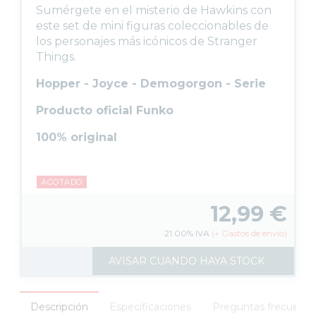
Sumérgete en el misterio de Hawkins con
FUNKO POP DISNEY
este set de mini figuras coleccionables de
FUNKO POP DRAGON BALL
los personajes más icónicos de Stranger
FUNKO POP EL SEÑOR DE LOS ANILLOS
Things.
FUNKO POP HARRY POTTER
Hopper - Joyce - Demogorgon - Serie
FUNKO POP MARVEL
Producto oficial Funko
FUNKO POP MÚSICA
FUNKO POP ONE PIECE
100% original
FUNKO POP POKÉMON
FUNKO POP SERIES
AGOTADO
FUNKO POP STAR WARS
12,99
€
FUNKO POP STRANGER THINGS
FUNKO POP TERROR
21.00%
IVA
(
+
Gastos de envío)
FUNKO POP VIDEOJUEGOS
AVISAR CUANDO HAYA STOCK
PROTECTORES FUNKO POP
FUNKO POP DAÑADOS
COLECCIONISMO
Descripción
Especificaciones
Preguntas frecuente