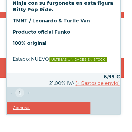
Ninja con su furgoneta en esta figura
Bitty Pop Ride.
TMNT / Leonardo & Turtle Van
Producto oficial Funko
100% original
Estado:
NUEVO
ÚLTIMAS UNIDADES EN STOCK
6,99
€
21.00%
IVA
(
+
Gastos de envío)
-
+
Comprar