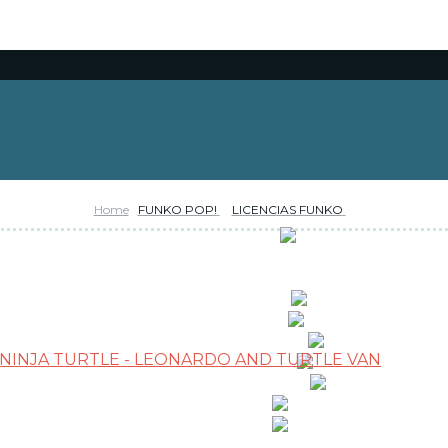
Home
FUNKO POP!
LICENCIAS FUNKO
RESERVAS
OFERTAS
NOVEDADES
FUNKO POP!
CARTAS TCG
COLECCIONISMO
WARHAMMER
MERCHANDISING
JUEGOS
OUTLET