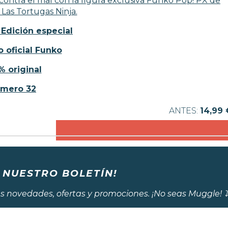
ontra el mal con la figura exclusiva Funko Pop! PX de
Las Tortugas Ninja.
 Edición especial
 oficial Funko
% original
mero 32
14,99 
 NUESTRO BOLETÍN!
s novedades, ofertas y promociones. ¡No seas Muggle! ⤵️