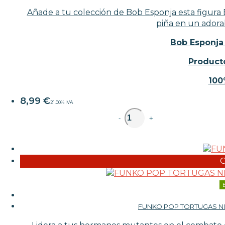
Añade a tu colección de Bob Esponja esta figura 
piña en un adora
Bob Esponja
Producto
100
8,99
€
21.00%
IVA
unidad
-
+
FUNKO POP TORTUGAS NI