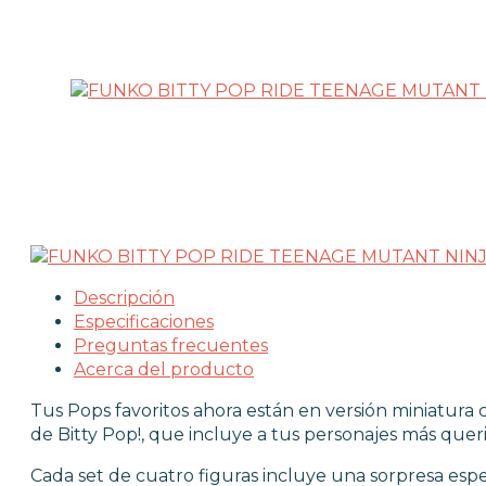
FUNKO POP VIDEOJUEGOS
PROTECTORES FUNKO POP
FUNKO POP DAÑADOS
COLECCIONISMO
WARHAMMER
CARTAS TCG
MERCHANDISING
Descripción
Especificaciones
Preguntas frecuentes
JUEGOS
Acerca del producto
Tus Pops favoritos ahora están en versión miniatura 
de Bitty Pop!, que incluye a tus personajes más qu
OUTLET
Cada set de cuatro figuras incluye una sorpresa espec