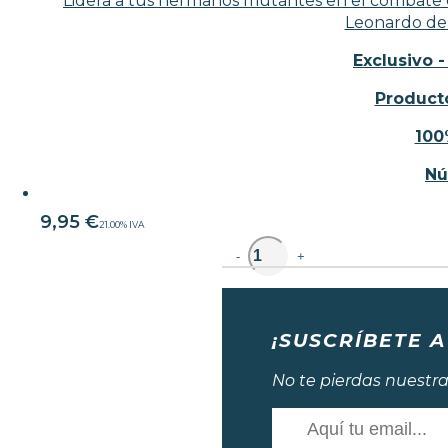
Lidera a tus hermanos mutantes en el combate c
Leonardo de 
Exclusivo -
Producto
100
Nú
9,95
€
21.00%
IVA
unidad
-
+
¡SUSCRÍBETE A
No te pierdas nuestra