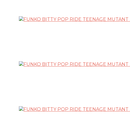
LICENCIAS FUNKO
FUNKO POP ANIMACIÓN
FUNKO POP ANIME
FUNKO POP CINE
FUNKO POP DC COMICS
FUNKO POP DEPORTES
FUNKO POP DISNEY
FUNKO POP DRAGON BALL
FUNKO POP EL SEÑOR DE LOS ANIL
FUNKO POP HARRY POTTER
FUNKO POP MARVEL
FUNKO POP MÚSICA
FUNKO POP ONE PIECE
FUNKO POP POKÉMON
FUNKO POP SERIES
FUNKO POP STAR WARS
FUNKO POP STRANGER THINGS
FUNKO POP TERROR