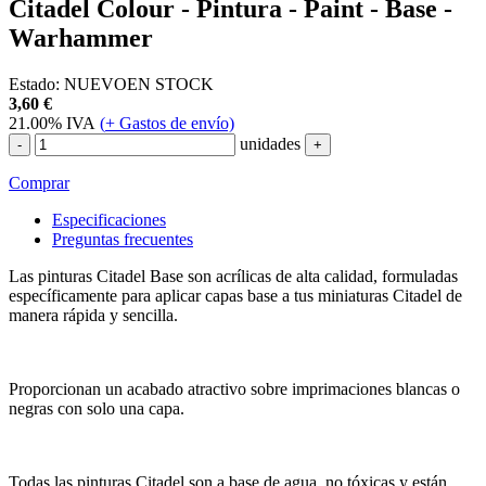
Citadel Colour - Pintura - Paint - Base -
Warhammer
Estado:
NUEVO
EN STOCK
3,60
€
21.00%
IVA
(
+
Gastos de envío)
unidades
-
+
Comprar
Especificaciones
Preguntas frecuentes
Las pinturas Citadel Base son acrílicas de alta calidad, formuladas
específicamente para aplicar capas base a tus miniaturas Citadel de
manera rápida y sencilla.
Proporcionan un acabado atractivo sobre imprimaciones blancas o
negras con solo una capa.
Todas las pinturas Citadel son a base de agua, no tóxicas y están