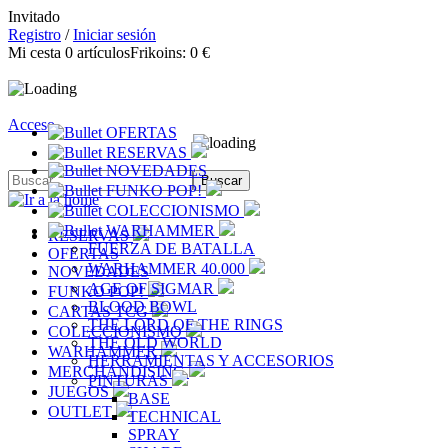
Invitado
Registro
/
Iniciar sesión
Mi cesta
0
artículos
Frikoins:
0 €
Acceso
OFERTAS
RESERVAS
NOVEDADES
FUNKO POP!
COLECCIONISMO
WARHAMMER
RESERVAS
FUERZA DE BATALLA
OFERTAS
WARHAMMER 40.000
NOVEDADES
AGE OF SIGMAR
FUNKO POP!
BLOOD BOWL
CARTAS TCG
THE LORD OF THE RINGS
COLECCIONISMO
THE OLD WORLD
WARHAMMER
HERRAMIENTAS Y ACCESORIOS
MERCHANDISING
PINTURAS
JUEGOS
BASE
OUTLET
TECHNICAL
SPRAY