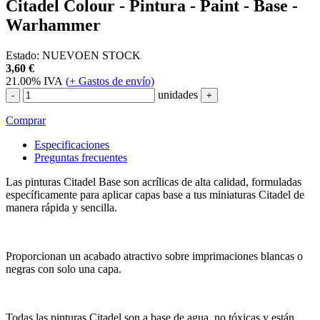
Citadel Colour - Pintura - Paint - Base -
Warhammer
Estado:
NUEVO
EN STOCK
3,60
€
21.00%
IVA
(
+
Gastos de envío)
unidades
-
+
Comprar
Especificaciones
Preguntas frecuentes
Las pinturas Citadel Base son acrílicas de alta calidad, formuladas
específicamente para aplicar capas base a tus miniaturas Citadel de
manera rápida y sencilla.
Proporcionan un acabado atractivo sobre imprimaciones blancas o
negras con solo una capa.
Todas las pinturas Citadel son a base de agua, no tóxicas y están