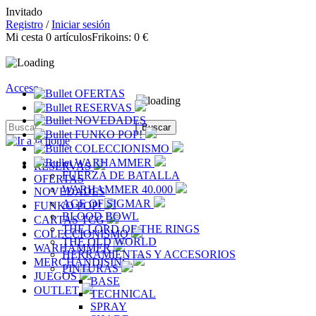
Invitado
Registro
/
Iniciar sesión
Mi cesta
0
artículos
Frikoins:
0 €
Acceso
OFERTAS
RESERVAS
NOVEDADES
FUNKO POP!
COLECCIONISMO
WARHAMMER
RESERVAS
FUERZA DE BATALLA
OFERTAS
WARHAMMER 40.000
NOVEDADES
AGE OF SIGMAR
FUNKO POP!
BLOOD BOWL
CARTAS TCG
THE LORD OF THE RINGS
COLECCIONISMO
THE OLD WORLD
WARHAMMER
HERRAMIENTAS Y ACCESORIOS
MERCHANDISING
PINTURAS
JUEGOS
BASE
OUTLET
TECHNICAL
SPRAY