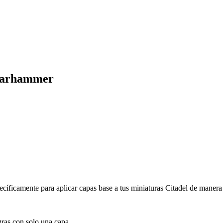
- Warhammer
ecíficamente para aplicar capas base a tus miniaturas Citadel de manera 
ras con solo una capa.