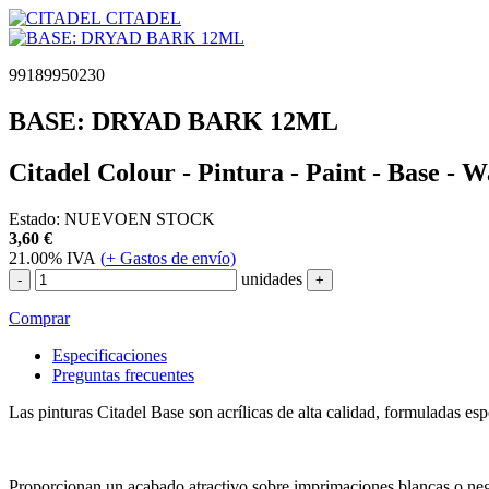
CITADEL
99189950230
BASE: DRYAD BARK 12ML
Citadel Colour - Pintura - Paint - Base 
Estado:
NUEVO
EN STOCK
3,60
€
21.00%
IVA
(
+
Gastos de envío)
unidades
-
+
Comprar
Especificaciones
Preguntas frecuentes
Las pinturas Citadel Base son acrílicas de alta calidad, formuladas esp
Proporcionan un acabado atractivo sobre imprimaciones blancas o neg