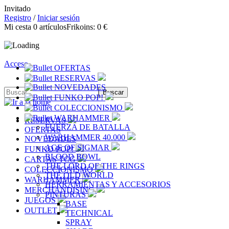
Invitado
Registro
/
Iniciar sesión
Mi cesta
0
artículos
Frikoins:
0 €
Acceso
OFERTAS
RESERVAS
NOVEDADES
FUNKO POP!
COLECCIONISMO
WARHAMMER
RESERVAS
FUERZA DE BATALLA
OFERTAS
WARHAMMER 40.000
NOVEDADES
AGE OF SIGMAR
FUNKO POP!
BLOOD BOWL
CARTAS TCG
THE LORD OF THE RINGS
COLECCIONISMO
THE OLD WORLD
WARHAMMER
HERRAMIENTAS Y ACCESORIOS
MERCHANDISING
PINTURAS
JUEGOS
BASE
OUTLET
TECHNICAL
SPRAY