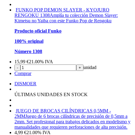
FUNKO POP DEMON SLAYER - KYOJURO
RENGOKU 1308
Amplía tu colección Demon Slayer:
Kimetsu no Yaiba con este Funko Pop de Rengoku
Producto oficial Funko
100% original
Número 1308
15,99
€
21.00%
IVA
unidad
-
+
Comprar
DISMOER
ÚLTIMAS UNIDADES EN STOCK
JUEGO DE BROCAS CILÍNDRICAS 0,5MM -
2MM
Juego de 6 brocas cilíndricas de precisión de 0,5mm a
2mm. Set profesional para trabajos delicados en modelismo y
manualidades que requieren perforaciones de alta precisión.