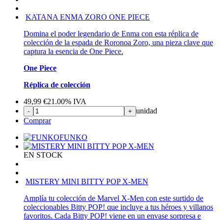
KATANA ENMA ZORO ONE PIECE
Domina el poder legendario de Enma con esta réplica de
colección de la espada de Roronoa Zoro, una pieza clave que
captura la esencia de One Piece.
One Piece
Réplica de colección
49,99
€
21.00%
IVA
unidad
-
+
Comprar
FUNKO
EN STOCK
MISTERY MINI BITTY POP X-MEN
Amplía tu colección de Marvel X-Men con este surtido de
coleccionables Bitty POP! que incluye a tus héroes y villanos
favoritos. Cada Bitty POP! viene en un envase sorpresa e