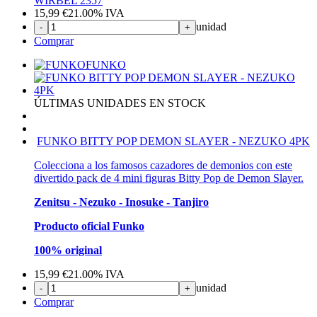
WIRBEL 2357
15,99
€
21.00%
IVA
unidad
-
+
Comprar
FUNKO
ÚLTIMAS UNIDADES EN STOCK
FUNKO BITTY POP DEMON SLAYER - NEZUKO 4PK
Colecciona a los famosos cazadores de demonios con este
divertido pack de 4 mini figuras Bitty Pop de Demon Slayer.
Zenitsu - Nezuko - Inosuke - Tanjiro
Producto oficial Funko
100% original
15,99
€
21.00%
IVA
unidad
-
+
Comprar