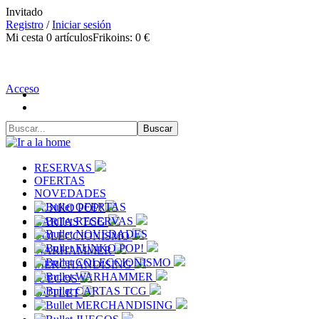
Invitado
Registro
/
Iniciar sesión
Mi cesta
0
artículos
Frikoins:
0 €
Acceso
RESERVAS
OFERTAS
NOVEDADES
OFERTAS
FUNKO POP!
RESERVAS
CARTAS TCG
NOVEDADES
COLECCIONISMO
FUNKO POP!
WARHAMMER
COLECCIONISMO
MERCHANDISING
WARHAMMER
JUEGOS
CARTAS TCG
OUTLET
MERCHANDISING